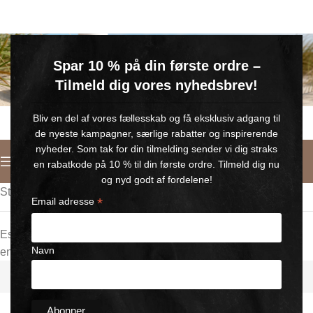
GRATIS SOMMERGAVE
Spar 10 % på din første ordre –
Køb for min. 600 kr.
– og få en GRATIS Blue Wonder Kropspleje Roll-on med 💙
Tilmeld dig vores nyhedsbrev!
🎁 Gælder til og med d. 9. august
Bliv en del af vores fællesskab og få eksklusiv adgang til
de nyeste kampagner, særlige rabatter og inspirerende
nyheder. Som tak for din tilmelding sender vi dig straks
Deutsch
en rabatkode på 10 % til din første ordre. Tilmeld dig nu
og nyd godt af fordelene!
Startseite
/
Großhandel
/
WH
*
Email adresse
Es wurden keine Produkte gefunden, die deiner Auswahl
Navn
entsprechen.