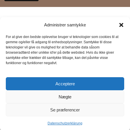
INFORMATIONEN ZUM UNTERNEHMEN
Administrer samtykke
By Wonder LTD
CVR: 43677934
For at give den bedste oplevelse bruger vi teknologier som cookies til at
gemme og/eller få adgang til enhedsoplysninger. Samtykke til disse
Farsbøllevej 12 -Gamby, ,
teknologier vil give os mulighed for at behandle data såsom
5474 Søndersø, Dänemark
browseradfærd eller unikke id'er på dette websted. Hvis du ikke giver
Sie können auch gerne während der Öffnungszeiten in
samtykke eller trækker dit samtykke tilbage, kan det påvirke visse
funktioner og funktioner negativt.
unserem Büro vorbeikommen, nachdem Sie telefonisch oder
per E-Mail einen Termin mit dem Kundenservice vereinbart
haben:
Acceptere
INFORMATIONEN
Über uns
Nægte
Bedingungen und Konditionen
Recht auf Widerruf
Se præferencer
Rückgabe- und Erstattungsbedingungen
Datenschutzbestimmungen
Datenschutzerklärung
Filters
Menu
Wunschliste
Warenkorb