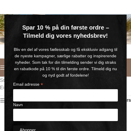
GRATIS SOMMERGAVE
Spar 10 % på din første ordre –
Køb for min. 600 kr.
– og få en GRATIS Blue Wonder Kropspleje Roll-on med 💙
Tilmeld dig vores nyhedsbrev!
🎁 Gælder til og med d. 9. august
Bliv en del af vores fællesskab og få eksklusiv adgang til
de nyeste kampagner, særlige rabatter og inspirerende
nyheder. Som tak for din tilmelding sender vi dig straks
Deutsch
en rabatkode på 10 % til din første ordre. Tilmeld dig nu
og nyd godt af fordelene!
Startseite
/
Sinnliche Massage
*
Email adresse
Einzelnes Ergebnis wird angezeigt
Show sidebar
Filters
Navn