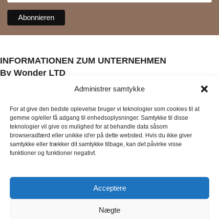
INFORMATIONEN ZUM UNTERNEHMEN
By Wonder LTD
CVR: 43677934
Administrer samtykke
Farsbøllevej 12 -Gamby, ,
5474 Søndersø, Dänemark
For at give den bedste oplevelse bruger vi teknologier som cookies til at
gemme og/eller få adgang til enhedsoplysninger. Samtykke til disse
Sie können auch gerne während der Öffnungszeiten in
teknologier vil give os mulighed for at behandle data såsom
unserem Büro vorbeikommen, nachdem Sie telefonisch oder
browseradfærd eller unikke id'er på dette websted. Hvis du ikke giver
per E-Mail einen Termin mit dem Kundenservice vereinbart
samtykke eller trækker dit samtykke tilbage, kan det påvirke visse
funktioner og funktioner negativt.
haben:
INFORMATIONEN
Über uns
Acceptere
Bedingungen und Konditionen
Recht auf Widerruf
Nægte
Rückgabe- und Erstattungsbedingungen