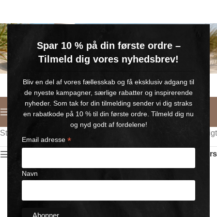
GRATIS SOMMERGAVE
Spar 10 % på din første ordre –
Køb for min. 600 kr.
– og få en GRATIS Blue Wonder Kropspleje Roll-on med 💙
Tilmeld dig vores nyhedsbrev!
🎁 Gælder til og med d. 9. august
Bliv en del af vores fællesskab og få eksklusiv adgang til
de nyeste kampagner, særlige rabatter og inspirerende
nyheder. Som tak for din tilmelding sender vi dig straks
Deutsch
en rabatkode på 10 % til din første ordre. Tilmeld dig nu
og nyd godt af fordelene!
Startseite
/
Wonder Hair
Alle 8 Ergebnisse werden angezeigt
*
Email adresse
Show sidebar
Filters
Navn