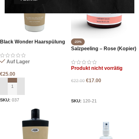
Black Wonder Haarspülung
-23%
Salzpeeling – Rose (Kopier)
Auf Lager
Produkt nicht vorrätig
€
25.00
€
17.00
€
22.00
IN DEN WARENKORB LEGEN
WEITERLESEN
SKU:
037
SKU:
120-21