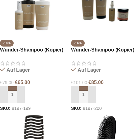
-18%
-16%
Wunder-Shampoo (Kopier)
Wunder-Shampoo (Kopier)
(Kopier)
Auf Lager
Auf Lager
€
65.00
€
85.00
€
79.00
€
101.00
IN DEN WARENKORB LEGEN
IN DEN WARENKORB LEGEN
SKU:
8197-199
SKU:
8197-200