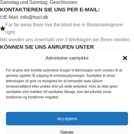
Samstag und Sonntag: Geschlossen
KONTAKTIEREN SIE UNS PER E-MAIL:
E-Mail: info@hocl.dk
Far far away there live the blind live in Bookmarksgrove
right.
Wir werden uns innerhalb von 3 Werktagen bei Ihnen melden.
KÖNNEN SIE UNS ANRUFEN UNTER
Tel:
+45 71 99 96 69
Administrer samtykke
Das Telefon ist werktags von 10-15 Uhr besetzt.
For at give den bedste oplevelse bruger vi teknologier som cookies til at
gemme og/eller få adgang til enhedsoplysninger. Samtykke til disse
teknologier vil give os mulighed for at behandle data såsom
browseradfærd eller unikke id'er på dette websted. Hvis du ikke giver
samtykke eller trækker dit samtykke tilbage, kan det påvirke visse
funktioner og funktioner negativt.
FOLGEN SIE UNS IN DEN SOZIALEN MEDIEN:
Acceptere
Nægte