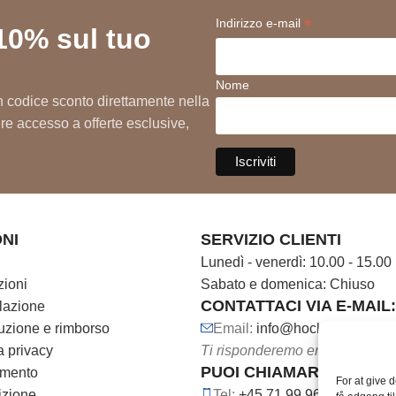
*
Indirizzo e-mail
10% sul tuo
ssata
Nome
 un codice sconto direttamente nella
vere accesso a offerte esclusive,
NI
SERVIZIO CLIENTI
Lunedì - venerdì: 10.00 - 15.00
zioni
Sabato e domenica: Chiuso
CONTATTACI VIA E-MAIL:
llazione
ituzione e rimborso
Email:
info@hocl.dk
a privacy
Ti risponderemo entro 3 giorni l
PUOI CHIAMARCI AL NU
amento
For at give 
dizione
Tel:
+45 71 99 96 69
Prodot