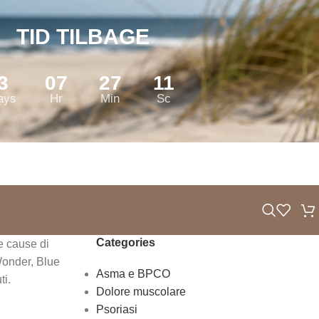
TID TILBAGE
3
07
27
11
ays
Hr
Min
Sc
Categories
le cause di
 Wonder, Blue
Asma e BPCO
ti.
Dolore muscolare
Psoriasi