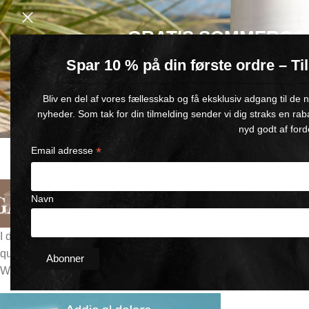
GRATIS SOMMERGA
Spar 10 % på din første ordre – T
Køb for min. 600 kr.
– og få en GRATIS Blue Wonder Kropspleje R
Bliv en del af vores fællesskab og få eksklusiv adgang til de
🎁 Gælder til og med d. 9. august
nyheder. Som tak for din tilmelding sender vi dig straks en rab
nyd godt af ford
*
Email adresse
CONSEGNA RAPIDA
SODDISFAZIONE GARANTITA
1-5 GIORNI LAVORATIVI
GARANZIA DI RIMBORSO DI 90
Navn
Italiano
Categorie
Chi Siamo
Contattaci
I dolori articolari e muscolari possono stravolgere la vita quotidi
questi dolori, esploreremo il loro impatto sulla vita quotidiana 
Wonder, si distingue come un sollievo naturale che può trasform