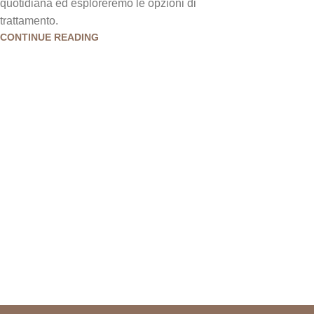
quotidiana ed esploreremo le opzioni di
trattamento.
CONTINUE READING
TRATTAMENTO RINFRESCANTE E 
Sensazione lenitiva
Relax e benessere