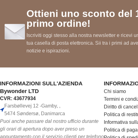
Benessere per i muscoli attivi
Ottieni uno sconto del 
Esperienza confortevole nel disagio
primo ordine!
Supporto per una vita quotidiana rila
Sensazione piacevole alle gambe
Iscriviti oggi stesso alla nostra newsletter e ricevi
tua casella di posta elettronica. Sii tra i primi ad a
Ristoro confortevole
notizie e ispirazioni.
Piacere dopo l'attività fisica
INFORMAZIONI SULL'AZIENDA
INFORMAZIO
Bywonder LTD
Chi siamo
CVR: 43677934
Termini e condi
Farsbøllevej 12 -Gamby, ,
Diritto di cance
5474 Søndersø, Danimarca
Politica di rest
Puoi anche passare dal nostro ufficio durante
Informativa sull
gli orari di apertura dopo aver preso un
Politica di pag
appuntamento con il servizio clienti per telefono
Politica di spe