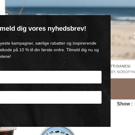
VE
ilmeld dig vores nyhedsbrev!
oll-on med 💙
D
 nyeste kampagner, særlige rabatter og inspirerende
atkode på 10 % til din første ordre. Tilmeld dig nu og
elene!
SPEDIZIONE GRATUITA Danimarca
PRODOTTI DANESI
 GIORNI
V. Acquisto di +500,-
DA GAMBY, NORDFYN
 Clean
Show