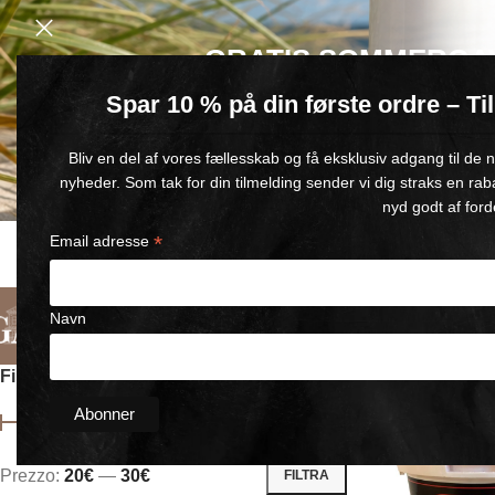
GRATIS SOMMERGA
Spar 10 % på din første ordre – T
Køb for min. 600 kr.
– og få en GRATIS Blue Wonder Kropspleje R
Bliv en del af vores fællesskab og få eksklusiv adgang til de
🎁 Gælder til og med d. 9. august
nyheder. Som tak for din tilmelding sender vi dig straks en rab
nyd godt af ford
*
Email adresse
CONSEGNA RAPIDA
SODDISFAZIONE GARANTITA
1-5 GIORNI LAVORATIVI
GARANZIA DI RIMBORSO DI 90
Navn
Italiano
Categorie
Chi Siamo
Contattaci
Filtrer efter pris
Home
/
Wonder
Prezzo:
20€
—
30€
FILTRA