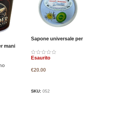
Sapone universale per
la pulizia
er mani
Esaurito
no
€
20.00
LEGGI TUTTO
SKU:
052
AGGIUNGI AL CARRELLO