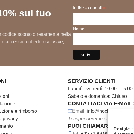
*
Indirizzo e-mail
10% sul tuo
ssata
Nome
 un codice sconto direttamente nella
vere accesso a offerte esclusive,
NI
SERVIZIO CLIENTI
Lunedì - venerdì: 10.00 - 15.00
zioni
Sabato e domenica: Chiuso
CONTATTACI VIA E-MAIL:
llazione
ituzione e rimborso
Email:
info@hocl.dk
a privacy
Ti risponderemo entro 3 giorni l
PUOI CHIAMARCI AL NU
amento
For at give 
dizione
Tel:
+45 71 99 96 69
Prodot