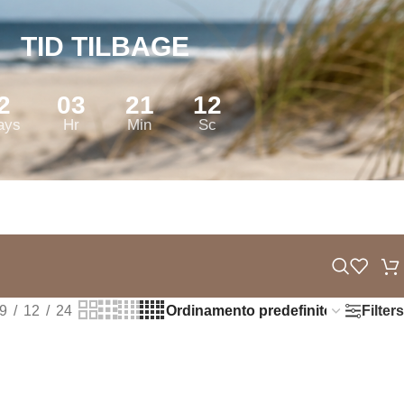
TID TILBAGE
2
03
21
12
ays
Hr
Min
Sc
Filters
9
12
24