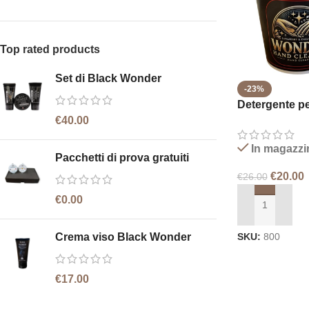
Top rated products
Set di Black Wonder
-23%
Detergente p
Wonder
€
40.00
In magazzi
Pacchetti di prova gratuiti
€
20.00
€
26.00
€
0.00
Crema viso Black Wonder
SKU:
800
€
17.00