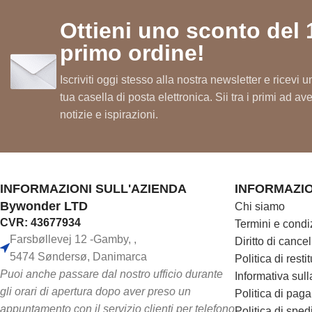
Benessere per i muscoli attivi
Ottieni uno sconto del 
Esperienza confortevole nel disagio
primo ordine!
Supporto per una vita quotidiana rila
Sensazione piacevole alle gambe
Iscriviti oggi stesso alla nostra newsletter e ricevi
tua casella di posta elettronica. Sii tra i primi ad a
Ristoro confortevole
notizie e ispirazioni.
Piacere dopo l'attività fisica
INFORMAZIONI SULL'AZIENDA
INFORMAZIO
Bywonder LTD
Chi siamo
CVR: 43677934
Termini e condi
Farsbøllevej 12 -Gamby, ,
Diritto di cance
5474 Søndersø, Danimarca
Politica di rest
Puoi anche passare dal nostro ufficio durante
Informativa sull
gli orari di apertura dopo aver preso un
Politica di pag
appuntamento con il servizio clienti per telefono
Politica di spe