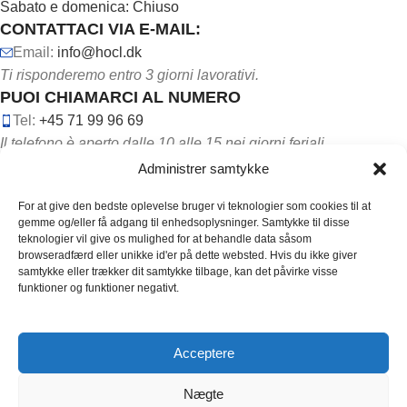
Sabato e domenica: Chiuso
CONTATTACI VIA E-MAIL:
Email:
info@hocl.dk
Ti risponderemo entro 3 giorni lavorativi.
PUOI CHIAMARCI AL NUMERO
Tel:
+45 71 99 96 69
Il telefono è aperto dalle 10 alle 15 nei giorni feriali.
Administrer samtykke
For at give den bedste oplevelse bruger vi teknologier som cookies til at
gemme og/eller få adgang til enhedsoplysninger. Samtykke til disse
teknologier vil give os mulighed for at behandle data såsom
browseradfærd eller unikke id'er på dette websted. Hvis du ikke giver
SEGUICI SUI SOCIAL MEDIA:
samtykke eller trækker dit samtykke tilbage, kan det påvirke visse
funktioner og funktioner negativt.
Acceptere
Copyright ©
2026
HOCL. Alle rettigheder er reserveret.
Nægte
Designet af
Coder Embassy