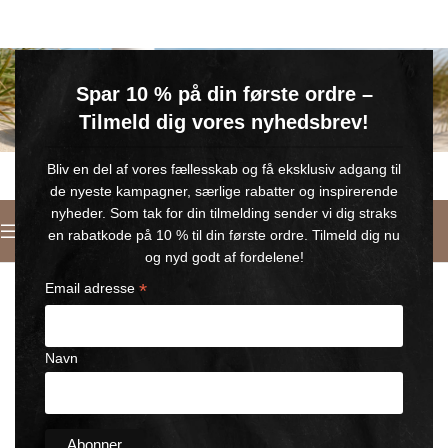
GRATIS SOMMERGAVE
Spar 10 % på din første ordre –
Køb for min. 600 kr.
– og få en GRATIS Blue Wonder Kropspleje Roll-on med 💙
Tilmeld dig vores nyhedsbrev!
🎁 Gælder til og med d. 9. august
Bliv en del af vores fællesskab og få eksklusiv adgang til
de nyeste kampagner, særlige rabatter og inspirerende
nyheder. Som tak for din tilmelding sender vi dig straks
Italiano
en rabatkode på 10 % til din første ordre. Tilmeld dig nu
Home
/
Crema viso Black Wonder
og nyd godt af fordelene!
*
Email adresse
Navn