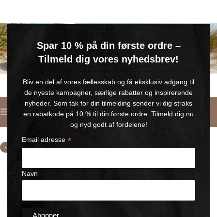
GRATIS SOMMERGAVE
Spar 10 % på din første ordre –
Køb for min. 600 kr.
– og få en GRATIS Blue Wonder Kropspleje Roll-on med 💙
Tilmeld dig vores nyhedsbrev!
🎁 Gælder til og med d. 9. august
Bliv en del af vores fællesskab og få eksklusiv adgang til
de nyeste kampagner, særlige rabatter og inspirerende
nyheder. Som tak for din tilmelding sender vi dig straks
Italiano
en rabatkode på 10 % til din første ordre. Tilmeld dig nu
Home
/
Magnesium
og nyd godt af fordelene!
*
Email adresse
-16%
Navn