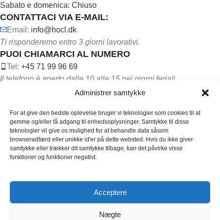
Sabato e domenica: Chiuso
CONTATTACI VIA E-MAIL:
Email:
info@hocl.dk
Ti risponderemo entro 3 giorni lavorativi.
PUOI CHIAMARCI AL NUMERO
Tel:
+45 71 99 96 69
Il telefono è aperto dalle 10 alle 15 nei giorni feriali.
Administrer samtykke
For at give den bedste oplevelse bruger vi teknologier som cookies til at
gemme og/eller få adgang til enhedsoplysninger. Samtykke til disse
teknologier vil give os mulighed for at behandle data såsom
browseradfærd eller unikke id'er på dette websted. Hvis du ikke giver
SEGUICI SUI SOCIAL MEDIA:
samtykke eller trækker dit samtykke tilbage, kan det påvirke visse
funktioner og funktioner negativt.
Acceptere
Copyright ©
2026
HOCL. Alle rettigheder er reserveret.
Nægte
Designet af
Coder Embassy