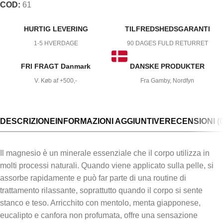
COD:
61
HURTIG LEVERING
TILFREDSHEDSGARANTI
1-5 HVERDAGE
90 DAGES FULD RETURRET
FRI FRAGT Danmark
DANSKE PRODUKTER
V. Køb af +500,-
Fra Gamby, Nordfyn
DESCRIZIONE
INFORMAZIONI AGGIUNTIVE
RECENSIONI (0
Il magnesio è un minerale essenziale che il corpo utilizza in
molti processi naturali. Quando viene applicato sulla pelle, si
assorbe rapidamente e può far parte di una routine di
trattamento rilassante, soprattutto quando il corpo si sente
stanco e teso. Arricchito con mentolo, menta giapponese,
eucalipto e canfora non profumata, offre una sensazione