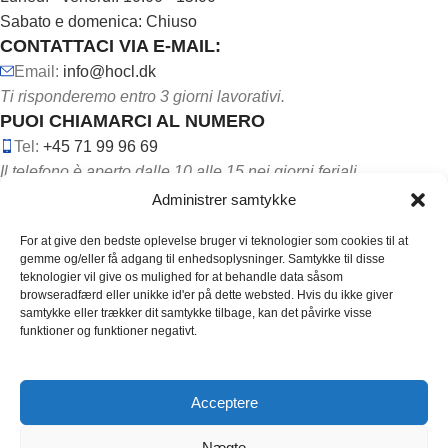
Sabato e domenica: Chiuso
CONTATTACI VIA E-MAIL:
Email:
info@hocl.dk
Ti risponderemo entro 3 giorni lavorativi.
PUOI CHIAMARCI AL NUMERO
Tel:
+45 71 99 96 69
Il telefono è aperto dalle 10 alle 15 nei giorni feriali.
Administrer samtykke
For at give den bedste oplevelse bruger vi teknologier som cookies til at
gemme og/eller få adgang til enhedsoplysninger. Samtykke til disse
teknologier vil give os mulighed for at behandle data såsom
browseradfærd eller unikke id'er på dette websted. Hvis du ikke giver
SEGUICI SUI SOCIAL MEDIA:
samtykke eller trækker dit samtykke tilbage, kan det påvirke visse
funktioner og funktioner negativt.
Acceptere
Copyright ©
2026
HOCL. Alle rettigheder er reserveret.
Nægte