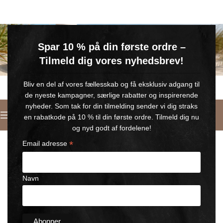
GRATIS SOMMERGAVE
Spar 10 % på din første ordre –
Køb for min. 600 kr.
– og få en GRATIS Blue Wonder Kropspleje Roll-on med 💙
Tilmeld dig vores nyhedsbrev!
🎁 Gælder til og med d. 9. august
Bliv en del af vores fællesskab og få eksklusiv adgang til
de nyeste kampagner, særlige rabatter og inspirerende
nyheder. Som tak for din tilmelding sender vi dig straks
Italiano
en rabatkode på 10 % til din første ordre. Tilmeld dig nu
Home
/
Crema per massaggi
og nyd godt af fordelene!
*
Email adresse
Navn