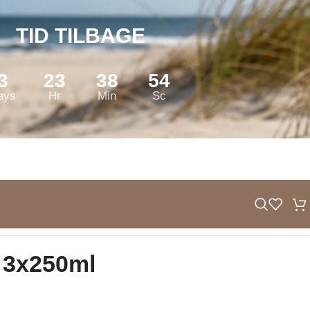
TID TILBAGE
3
23
38
53
ays
Hr
Min
Sc
 3x250ml