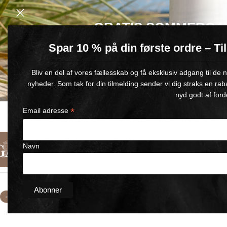
GRATIS SOMMERGA
Spar 10 % på din første ordre – T
Køb for min. 600 kr.
– og få en GRATIS Blue Wonder Kropspleje R
Bliv en del af vores fællesskab og få eksklusiv adgang til de
🎁 Gælder til og med d. 9. august
nyheder. Som tak for din tilmelding sender vi dig straks en rab
nyd godt af ford
*
Email adresse
SCHNELLE LIEFERUNG
ZUFRIEDENHEIT GARANTIERT
1-5 ARBEITSTAGE
90 TAGE GELD-ZURÜCK-GARA
Navn
Deutsch
Kategorien
Über Uns
Kontakt
Startseite
/
Komfortgel
/
Komfortgel -Tube 3x250ml
-24%