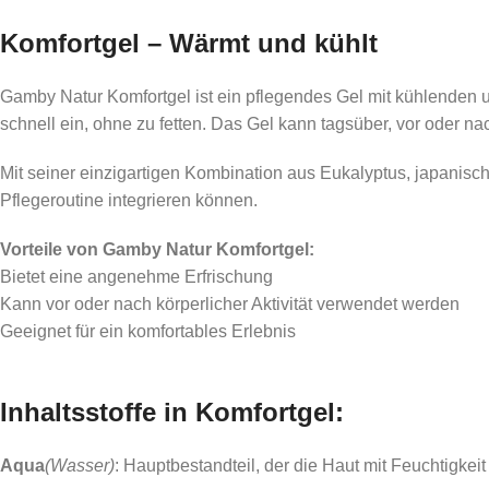
Bequeme Erfahrung bei Unbehage
Komfortgel – Wärmt und kühlt
Unterstützung für einen entspannten
Angenehmes Gefühl in den Beinen
Gamby Natur Komfortgel ist ein pflegendes Gel mit kühlenden u
schnell ein, ohne zu fetten. Das Gel kann tagsüber, vor oder nac
Bequeme Erfrischung
Vergnügen nach körperlicher Aktivit
Mit seiner einzigartigen Kombination aus Eukalyptus, japanisch
Pflegeroutine integrieren können.
Vorteile von Gamby Natur Komfortgel:
Bietet eine angenehme Erfrischung
Kann vor oder nach körperlicher Aktivität verwendet werden
Geeignet für ein komfortables Erlebnis
Inhaltsstoffe in Komfortgel:
Aqua
(Wasser)
: Hauptbestandteil, der die Haut mit Feuchtigkeit