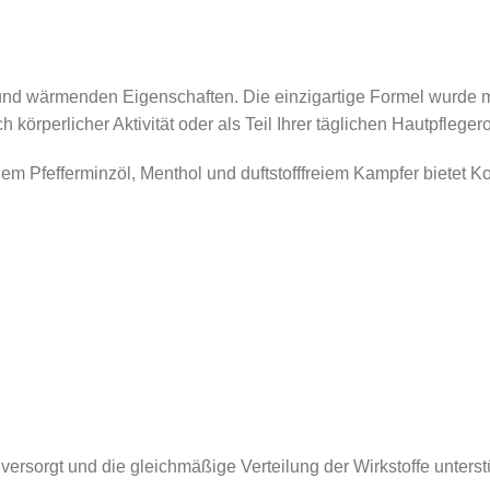
n
 Alltag
nd wärmenden Eigenschaften. Die einzigartige Formel wurde mit 
h körperlicher Aktivität oder als Teil Ihrer täglichen Hautpfleg
ät
em Pfefferminzöl, Menthol und duftstofffreiem Kampfer bietet Ko
Kosm
 versorgt und die gleichmäßige Verteilung der Wirkstoffe unterst