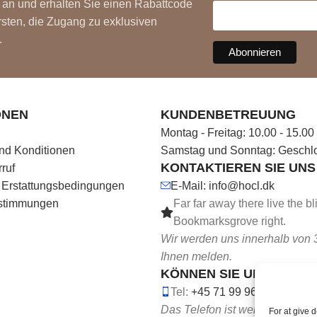
 an und erhalten Sie einen Rabattcode
rsten, die Zugang zu exklusiven
.
ONEN
KUNDENBETREUUNG
Montag - Freitag: 10.00 - 15.00
nd Konditionen
Samstag und Sonntag: Geschl
KONTAKTIEREN SIE UNS 
ruf
 Erstattungsbedingungen
E-Mail: info@hocl.dk
stimmungen
Far far away there live the bli
Bookmarksgrove right.
Wir werden uns innerhalb von 
Ihnen melden.
KÖNNEN SIE UNS ANRU
Tel:
+45 71 99 96 69
Das Telefon ist werktags von 1
For at give 