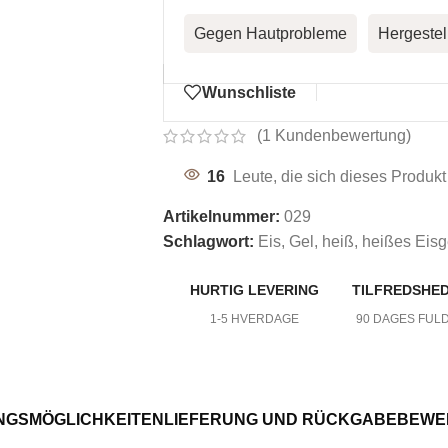
Gegen Hautprobleme
Hergestel
Wunschliste
(
1
Kundenbewertung)
16
Leute, die sich dieses Produkt
Artikelnummer:
029
Schlagwort:
Eis
,
Gel
,
heiß
,
heißes Eisg
HURTIG LEVERING
TILFREDSHE
1-5 HVERDAGE
90 DAGES FUL
DE PFLEGE FÜR DEN KÖRPER
NGSMÖGLICHKEITEN
LIEFERUNG UND RÜCKGABE
BEWER