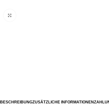
Click to enlarge
ERFRISCHENDE UND WOHLTUEN
Beruhigendes Gefühl
Entspannung und Wohlbefinden
BESCHREIBUNG
ZUSÄTZLICHE INFORMATIONEN
ZAHLU
Wellness für aktive Muskeln