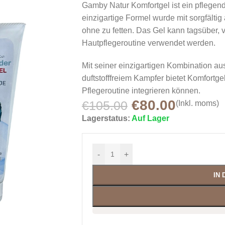
Gamby Natur Komfortgel ist ein pflege
einzigartige Formel wurde mit sorgfältig
ohne zu fetten. Das Gel kann tagsüber, vo
Hautpflegeroutine verwendet werden.
Mit seiner einzigartigen Kombination au
duftstofffreiem Kampfer bietet Komfortge
Pflegeroutine integrieren können.
€
80.00
€
105.00
(Inkl. moms)
Lagerstatus:
Auf Lager
-
+
IN