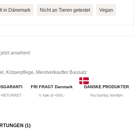
lt in Dänemark
Nicht an Tieren getestet
Vegan
 jetzt ansehen!
el
,
Körperpflege
,
Meistverkaufter Bausatz
DSGARANTI
FRI FRAGT Danmark
DANSKE PRODUKTER
D RETURRET
V. Køb af +500,-
Fra Gamby, Nordfyn
TUNGEN (1)