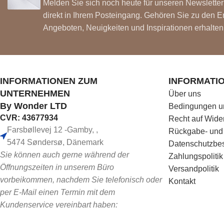
Melden Sie sich noch heute für unseren Newsletter
direkt in Ihrem Posteingang. Gehören Sie zu den E
Angeboten, Neuigkeiten und Inspirationen erhalten
INFORMATIONEN ZUM
INFORMATI
UNTERNEHMEN
Über uns
By Wonder LTD
Bedingungen u
CVR: 43677934
Recht auf Wider
Farsbøllevej 12 -Gamby, ,
Rückgabe- und
5474 Søndersø, Dänemark
Datenschutzbe
Sie können auch gerne während der
Zahlungspolitik
Öffnungszeiten in unserem Büro
Versandpolitik
vorbeikommen, nachdem Sie telefonisch oder
Kontakt
per E-Mail einen Termin mit dem
Kundenservice vereinbart haben: