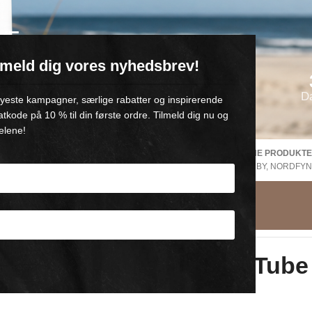
VE
ilmeld dig vores nyhedsbrev!
oll-on med 💙
D
 nyeste kampagner, særlige rabatter og inspirerende
atkode på 10 % til din første ordre. Tilmeld dig nu og
elene!
KOSTENLOSER VERSAND Dänemark
DÄNISCHE PRODUKTE
NTIE
V. Kauf von +500,-
AUS GAMBY, NORDFYN
Komfortgel -Tube
3x250ml Röhrchen