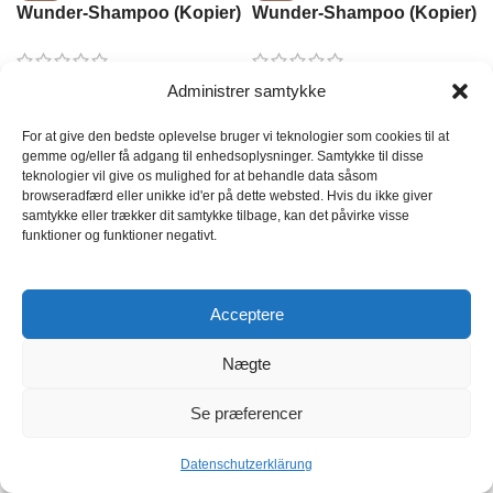
Wunder-Shampoo (Kopier)
Wunder-Shampoo (Kopier)
(Kopier)
Auf Lager
Auf Lager
Administrer samtykke
€
65.00
€
85.00
€
79.00
€
101.00
For at give den bedste oplevelse bruger vi teknologier som cookies til at
gemme og/eller få adgang til enhedsoplysninger. Samtykke til disse
teknologier vil give os mulighed for at behandle data såsom
IN DEN WARENKORB LEGEN
IN DEN WARENKORB LEGEN
browseradfærd eller unikke id'er på dette websted. Hvis du ikke giver
samtykke eller trækker dit samtykke tilbage, kan det påvirke visse
SKU:
8197-199
SKU:
8197-200
funktioner og funktioner negativt.
GO TO HAAR- UND BARTPFLEGE
Acceptere
Nægte
GESICHT
Se præferencer
Datenschutzerklärung
Menu
Wunschliste
Warenkorb