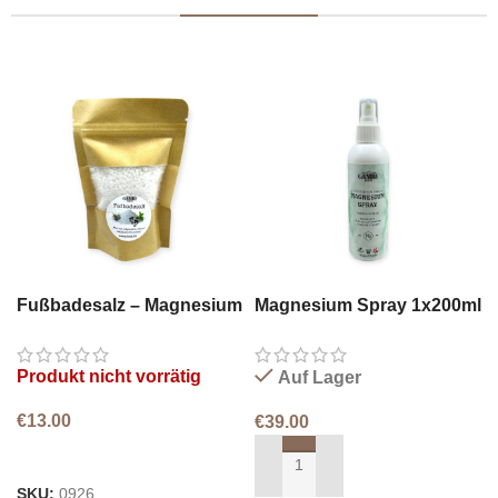
Fußbadesalz – Magnesium
Magnesium Spray 1x200ml
& Eukalyptus
Produkt nicht vorrätig
Auf Lager
€
13.00
€
39.00
WEITERLESEN
IN DEN WARENKORB LEGEN
SKU:
0926