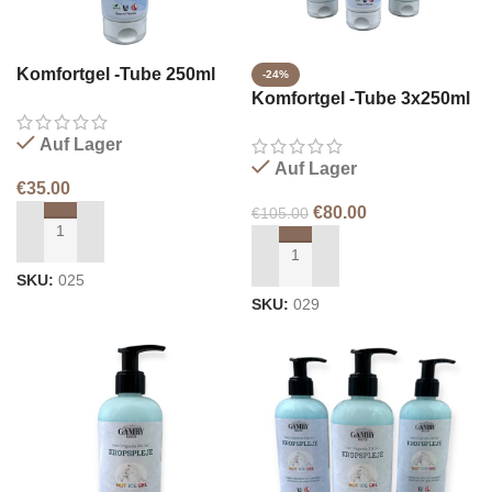
Komfortgel -Tube 250ml
-24%
Komfortgel -Tube 3x250ml
Auf Lager
Auf Lager
€
35.00
€
80.00
€
105.00
IN DEN WARENKORB LEGEN
IN DEN WARENKORB LEGEN
SKU:
025
SKU:
029