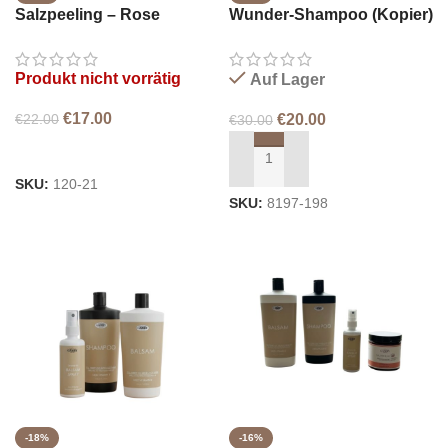
Salzpeeling – Rose
Wunder-Shampoo (Kopier)
(Kopier)
Produkt nicht vorrätig
Auf Lager
€
17.00
€
22.00
€
20.00
€
30.00
WEITERLESEN
IN DEN WARENKORB LEGEN
SKU:
120-21
SKU:
8197-198
-18%
-16%