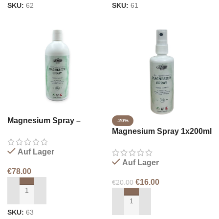
SKU:
62
SKU:
61
Magnesium Spray –
-20%
Nachfüllpackung 1x500ml
Magnesium Spray 1x200ml
(Kopier)
Auf Lager
Auf Lager
€
78.00
€
16.00
€
20.00
IN DEN WARENKORB LEGEN
IN DEN WARENKORB LEGEN
SKU:
63