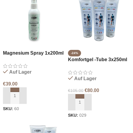
Magnesium Spray 1x200ml
-24%
Komfortgel -Tube 3x250ml
Auf Lager
Auf Lager
€
39.00
€
80.00
€
105.00
IN DEN WARENKORB LEGEN
IN DEN WARENKORB LEGEN
SKU:
60
SKU:
029