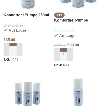
Komfortgel Pumpe 250ml
-24%
Komfortgel Pumpe
3X250ml
Auf Lager
Auf Lager
€
35.00
€
80.00
€
105.00
IN DEN WARENKORB LEGEN
IN DEN WARENKORB LEGEN
SKU:
024
SKU:
023