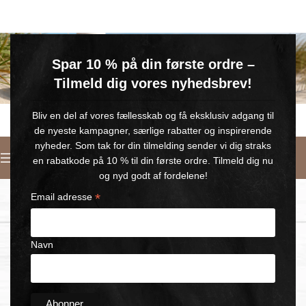
GRATIS SOMMERGAVE
Spar 10 % på din første ordre –
Køb for min. 600 kr.
– og få en GRATIS Blue Wonder Kropspleje Roll-on med 💙
Tilmeld dig vores nyhedsbrev!
🎁 Gælder til og med d. 9. august
Bliv en del af vores fællesskab og få eksklusiv adgang til
de nyeste kampagner, særlige rabatter og inspirerende
nyheder. Som tak for din tilmelding sender vi dig straks
Deutsch
en rabatkode på 10 % til din første ordre. Tilmeld dig nu
og nyd godt af fordelene!
*
Email adresse
Navn