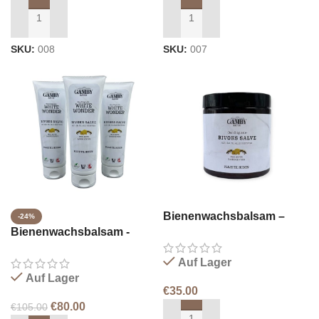
IN DEN WARENKORB LEGEN
IN DEN WARENKORB LEGEN
SKU:
008
SKU:
007
Bienenwachsbalsam –
-24%
Bienenwachsbalsam -
Tiegel 250ml
Tube 3x250ml
Auf Lager
Auf Lager
€
35.00
€
80.00
€
105.00