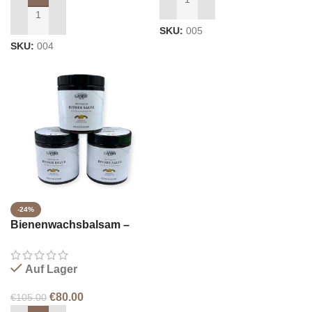
IN DEN WARENKORB LEGEN
IN DEN WARENKORB LEGEN
SKU:
005
SKU:
004
-24%
Bienenwachsbalsam –
Dosen 3x250ml
Auf Lager
€
80.00
€
105.00