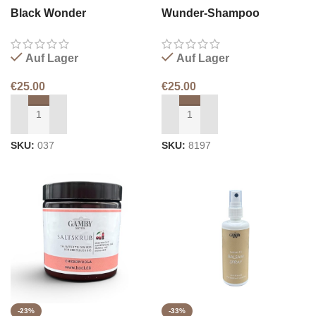
Black Wonder
Wunder-Shampoo
Haarspülung
Auf Lager
Auf Lager
€
25.00
€
25.00
IN DEN WARENKORB LEGEN
IN DEN WARENKORB LEGEN
SKU:
037
SKU:
8197
-23%
-33%