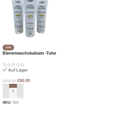
-24%
Bienenwachsbalsam -Tube
3x250ml
Auf Lager
€
80.00
€
105.00
IN DEN WARENKORB LEGEN
SKU:
004