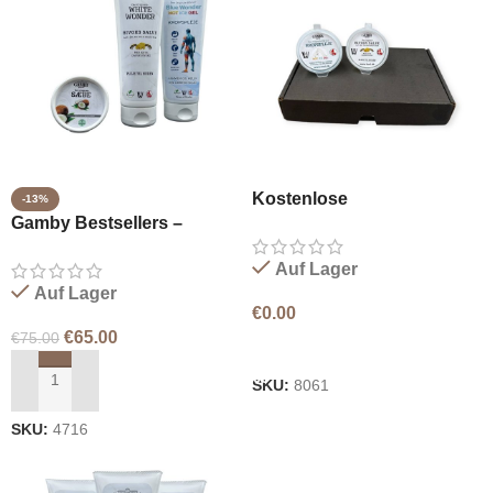
Kostenlose
-13%
Gamby Bestsellers –
Schnupperpakete
Komfortgel,
Auf Lager
Bienenwachsbalsam,
Auf Lager
Naturseife
€
0.00
€
65.00
€
75.00
IN DEN WARENKORB LEGEN
SKU:
8061
IN DEN WARENKORB LEGEN
SKU:
4716