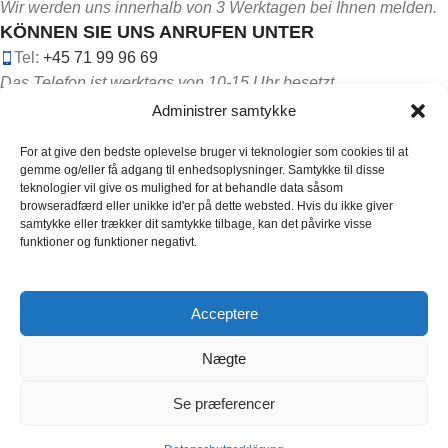
Wir werden uns innerhalb von 3 Werktagen bei Ihnen melden.
KÖNNEN SIE UNS ANRUFEN UNTER
Tel:
+45 71 99 96 69
Das Telefon ist werktags von 10-15 Uhr besetzt.
Administrer samtykke
For at give den bedste oplevelse bruger vi teknologier som cookies til at
gemme og/eller få adgang til enhedsoplysninger. Samtykke til disse
teknologier vil give os mulighed for at behandle data såsom
browseradfærd eller unikke id'er på dette websted. Hvis du ikke giver
FOLGEN SIE UNS IN DEN SOZIALEN MEDIEN:
samtykke eller trækker dit samtykke tilbage, kan det påvirke visse
funktioner og funktioner negativt.
Acceptere
Copyright ©
2026
HOCL. Alle rettigheder er reserveret.
Nægte
Designet af
Coder Embassy
Se præferencer
Magnesium
IN DEN
Spray –
€
78.00
-
+