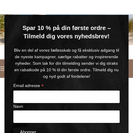
GRATIS SOMMERGAVE
Spar 10 % på din første ordre –
Køb for min. 600 kr.
– og få en GRATIS Blue Wonder Kropspleje Roll-on med 💙
Tilmeld dig vores nyhedsbrev!
🎁 Gælder til og med d. 9. august
Bliv en del af vores fællesskab og få eksklusiv adgang til
de nyeste kampagner, særlige rabatter og inspirerende
nyheder. Som tak for din tilmelding sender vi dig straks
Deutsch
en rabatkode på 10 % til din første ordre. Tilmeld dig nu
Startseite
/
Magnesium
og nyd godt af fordelene!
*
Email adresse
Navn