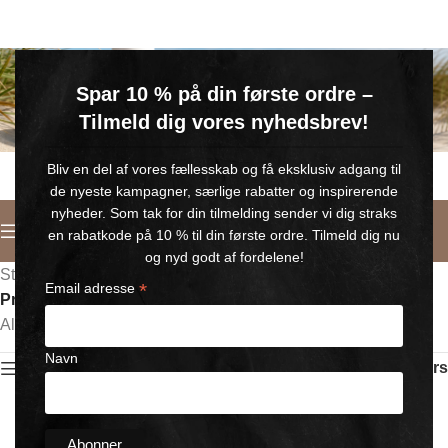
GRATIS SOMMERGAVE
Spar 10 % på din første ordre –
Køb for min. 600 kr.
– og få en GRATIS Blue Wonder Kropspleje Roll-on med 💙
Tilmeld dig vores nyhedsbrev!
🎁 Gælder til og med d. 9. august
Bliv en del af vores fællesskab og få eksklusiv adgang til
de nyeste kampagner, særlige rabatter og inspirerende
nyheder. Som tak for din tilmelding sender vi dig straks
Deutsch
en rabatkode på 10 % til din første ordre. Tilmeld dig nu
og nyd godt af fordelene!
Startseite
/
*
Email adresse
Produkte verschlagwortet mit „schwarzes Wunder“
Alle 6 Ergebnisse werden angezeigt
Navn
Show sidebar
Filters