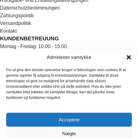
Rückgabe- und Erstattungsbedingungen
Datenschutzbestimmungen
Zahlungspolitik
Versandpolitik
Kontakt
KUNDENBETREUUNG
Montag - Freitag: 10.00 - 15.00
Samstag und Sonntag: Geschlossen
Administrer samtykke
KONTAKTIEREN SIE UNS PER E-MAIL:
E-Mail: info@hocl.dk
For at give den bedste oplevelse bruger vi teknologier som cookies til at
gemme og/eller få adgang til enhedsoplysninger. Samtykke til disse
Far far away there live the blind live in Bookmarksgrove
teknologier vil give os mulighed for at behandle data såsom
right.
browseradfærd eller unikke id'er på dette websted. Hvis du ikke giver
Wir werden uns innerhalb von 3 Werktagen bei Ihnen melden.
samtykke eller trækker dit samtykke tilbage, kan det påvirke visse
funktioner og funktioner negativt.
KÖNNEN SIE UNS ANRUFEN UNTER
Tel:
+45 71 99 96 69
Das Telefon ist werktags von 10-15 Uhr besetzt.
Acceptere
Nægte