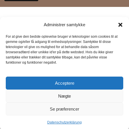
INFORMATIONEN ZUM UNTERNEHMEN
Administrer samtykke
By Wonder LTD
CVR: 43677934
For at give den bedste oplevelse bruger vi teknologier som cookies til at
gemme og/eller få adgang til enhedsoplysninger. Samtykke til disse
Farsbøllevej 12 -Gamby, ,
teknologier vil give os mulighed for at behandle data såsom
5474 Søndersø, Dänemark
browseradfærd eller unikke id'er på dette websted. Hvis du ikke giver
Sie können auch gerne während der Öffnungszeiten in
samtykke eller trækker dit samtykke tilbage, kan det påvirke visse
funktioner og funktioner negativt.
unserem Büro vorbeikommen, nachdem Sie telefonisch oder
per E-Mail einen Termin mit dem Kundenservice vereinbart
haben:
Acceptere
INFORMATIONEN
Über uns
Nægte
Bedingungen und Konditionen
Recht auf Widerruf
Se præferencer
Rückgabe- und Erstattungsbedingungen
Datenschutzbestimmungen
Datenschutzerklärung
Menu
Wunschliste
Warenkorb