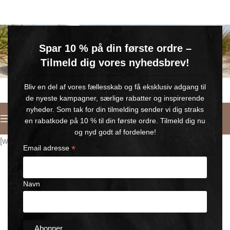
GRATIS SOMMERGAVE
Spar 10 % på din første ordre –
Køb for min. 600 kr.
– og få en GRATIS Blue Wonder Kropspleje Roll-on med 💙
Tilmeld dig vores nyhedsbrev!
🎁 Gælder til og med d. 9. august
Bliv en del af vores fællesskab og få eksklusiv adgang til
de nyeste kampagner, særlige rabatter og inspirerende
nyheder. Som tak for din tilmelding sender vi dig straks
Deutsch
en rabatkode på 10 % til din første ordre. Tilmeld dig nu
og nyd godt af fordelene!
[wppb-register]
*
Email adresse
Navn