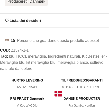
Produceret i Danmark
Lista dei desideri
15
Persone che guardano questo prodotto adesso!
COD:
21574-1-1
Tag:
blu
,
HOCL meraviglia
,
Ingredienti naturali
,
Kit Bestseller -
Meraviglia blu
,
kit meraviglia blu
,
meraviglia bianca
,
sollievo
naturale dal dolore
HURTIG LEVERING
TILFREDSHEDSGARANTI
1-5 HVERDAGE
90 DAGES FULD RETURRET
FRI FRAGT Danmark
DANSKE PRODUKTER
V. Køb af +500,-
Fra Gamby, Nordfyn