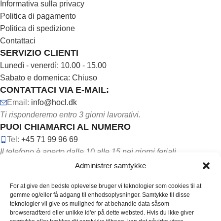
Informativa sulla privacy
Politica di pagamento
Politica di spedizione
Contattaci
SERVIZIO CLIENTI
Lunedì - venerdì: 10.00 - 15.00
Sabato e domenica: Chiuso
CONTATTACI VIA E-MAIL:
Email:
info@hocl.dk
Ti risponderemo entro 3 giorni lavorativi.
PUOI CHIAMARCI AL NUMERO
Tel:
+45 71 99 96 69
Il telefono è aperto dalle 10 alle 15 nei giorni feriali.
Administrer samtykke
For at give den bedste oplevelse bruger vi teknologier som cookies til at
gemme og/eller få adgang til enhedsoplysninger. Samtykke til disse
teknologier vil give os mulighed for at behandle data såsom
browseradfærd eller unikke id'er på dette websted. Hvis du ikke giver