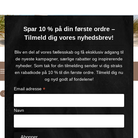
GRATIS SOMMERGAVE
Spar 10 % på din første ordre –
Køb for min. 600 kr.
– og få en GRATIS Blue Wonder Kropspleje Roll-on med 💙
Tilmeld dig vores nyhedsbrev!
🎁 Gælder til og med d. 9. august
Bliv en del af vores fællesskab og få eksklusiv adgang til
de nyeste kampagner, særlige rabatter og inspirerende
nyheder. Som tak for din tilmelding sender vi dig straks
Italiano
en rabatkode på 10 % til din første ordre. Tilmeld dig nu
Home
/
set of BLUE WONDER
og nyd godt af fordelene!
*
Email adresse
-12%
Navn