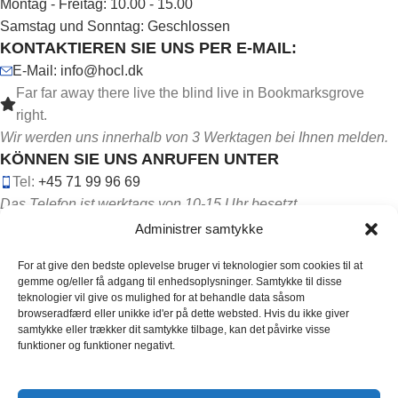
Montag - Freitag: 10.00 - 15.00
Samstag und Sonntag: Geschlossen
KONTAKTIEREN SIE UNS PER E-MAIL:
E-Mail: info@hocl.dk
Far far away there live the blind live in Bookmarksgrove
right.
Wir werden uns innerhalb von 3 Werktagen bei Ihnen melden.
KÖNNEN SIE UNS ANRUFEN UNTER
Tel:
+45 71 99 96 69
Das Telefon ist werktags von 10-15 Uhr besetzt.
Administrer samtykke
For at give den bedste oplevelse bruger vi teknologier som cookies til at
gemme og/eller få adgang til enhedsoplysninger. Samtykke til disse
teknologier vil give os mulighed for at behandle data såsom
browseradfærd eller unikke id'er på dette websted. Hvis du ikke giver
FOLGEN SIE UNS IN DEN SOZIALEN MEDIEN:
samtykke eller trækker dit samtykke tilbage, kan det påvirke visse
funktioner og funktioner negativt.