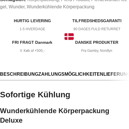
gel
,
Wunder
,
Wunderkühlende Körperpackung
HURTIG LEVERING
TILFREDSHEDSGARANTI
1-5 HVERDAGE
90 DAGES FULD RETURRET
FRI FRAGT Danmark
DANSKE PRODUKTER
V. Køb af +500,-
Fra Gamby, Nordfyn
BESCHREIBUNG
ZAHLUNGSMÖGLICHKEITEN
LIEFERUN
Sofortige Kühlung
Wunderkühlende Körperpackung
Deluxe