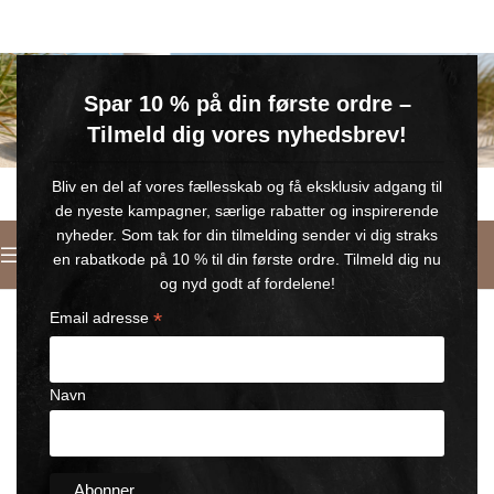
GRATIS SOMMERGAVE
Spar 10 % på din første ordre –
Køb for min. 600 kr.
– og få en GRATIS Blue Wonder Kropspleje Roll-on med 💙
Tilmeld dig vores nyhedsbrev!
🎁 Gælder til og med d. 9. august
Bliv en del af vores fællesskab og få eksklusiv adgang til
de nyeste kampagner, særlige rabatter og inspirerende
nyheder. Som tak for din tilmelding sender vi dig straks
Deutsch
en rabatkode på 10 % til din første ordre. Tilmeld dig nu
Startseite
/
Horse Wonder product
og nyd godt af fordelene!
*
Email adresse
Navn