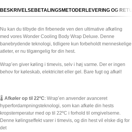
BESKRIVELSE
BETALINGSMETODER
LEVERING OG RET
Nu kan du tilbyde din firbenede ven den ultimative afkøling
med vores Wonder Cooling Body Wrap Deluxe. Denne
banebrydende teknologi, tidligere kun forbeholdt menneskelige
atleter, er nu tilgængelig for din hest.
Wrap’en giver køling i timevis, selv i høj varme. Der er ingen
behov for køleskab, elektricitet eller gel. Bare fugt og afkøl!
🌡️
Afkøler op til 22ºC
: Wrap’en anvender avanceret
hyperfordampningsteknologi, som kan afkøle din hests
kropstemperatur med op til 22ºC i forhold til omgivelserne.
Denne kølingseffekt varer i timevis, og din hest vil elske dig for
det