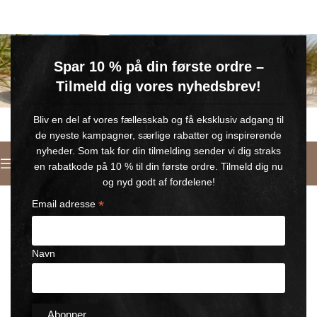
GRATIS SOMMERGAVE
Spar 10 % på din første ordre –
Køb for min. 600 kr.
– og få en GRATIS Blue Wonder Kropspleje Roll-on med 💙
Tilmeld dig vores nyhedsbrev!
🎁 Gælder til og med d. 9. august
Bliv en del af vores fællesskab og få eksklusiv adgang til
de nyeste kampagner, særlige rabatter og inspirerende
nyheder. Som tak for din tilmelding sender vi dig straks
Dansk
en rabatkode på 10 % til din første ordre. Tilmeld dig nu
Forside
/
Horse Wonder
og nyd godt af fordelene!
*
Email adresse
Navn