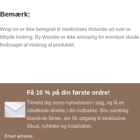
Bemærk
:
Wrap’en er ikke beregnet til medicinske tilstande ud over at
tilbyde lindring. By Wonder er ikke ansvarlig for eventuel skade
forårsaget af misbrug af produktet.
Få 10 % på din første ordre!
Tilmeld dig vores nyhedsbrev i dag, og få en
rabatkode direkte i din indbakke. Bliv samtidig
blandt de første, der får adgang til eksklusive
tilbud, nyheder og inspiration.
*
Email adresse