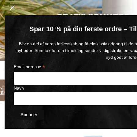
GRATIS SOMMERGA
Spar 10 % på din første ordre – T
Køb for min. 600 kr.
– og få en GRATIS Blue Wonder Kropspleje R
Bliv en del af vores fællesskab og få eksklusiv adgang til de
🎁 Gælder til og med d. 9. august
nyheder. Som tak for din tilmelding sender vi dig straks en rab
nyd godt af ford
*
Email adresse
HURTIG LEVERING
TILFREDSHEDSGARANTI
FRI FR
1-5 HVERDAGE
90 DAGES FULD RETURRET
V. Køb 
Navn
Dansk
Kategorier
Om Os
Kontakt
Forside
/
BREATH WONDER
/
Luft Igen 100ml