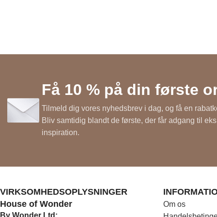
Få 10 % på din første o
Tilmeld dig vores nyhedsbrev i dag, og få en rabatk
Bliv samtidig blandt de første, der får adgang til ek
inspiration.
VIRKSOMHEDSOPLYSNINGER
INFORMATI
House of Wonder
Om os
By Wonder Ltd:
Handelsbetinge