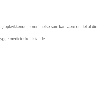
 let og opkvikkende fornemmelse som kan være en del af din
ebygge medicinske tilstande.
isk produkt
PSPLEJE