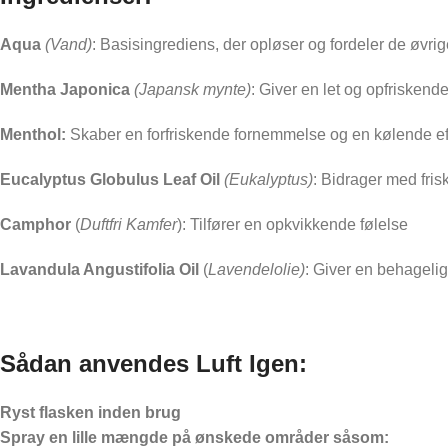
Aqua
(Vand)
: Basisingrediens, der opløser og fordeler de øvri
Mentha Japonica
(Japansk mynte)
: Giver en let og opfrisken
Menthol:
Skaber en forfriskende fornemmelse og en kølende ef
Eucalyptus Globulus Leaf Oil
(Eukalyptus)
: Bidrager med fris
Camphor
(
Duftfri Kamfer
): Tilfører en opkvikkende følelse
Lavandula Angustifolia Oil
(
Lavendelolie)
: Giver en behagelig
Sådan anvendes Luft Igen:
Ryst flasken inden brug
Spray en lille mængde på ønskede områder såsom: