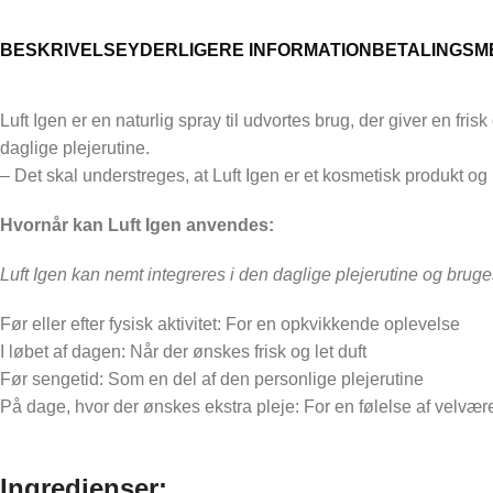
Støtte til en afslappet hverdag
BESKRIVELSE
YDERLIGERE INFORMATION
BETALINGSM
Behagelig følelse i benene
Komfortabel opfriskning
Luft Igen er en naturlig spray til udvortes brug, der giver en f
Nydelse efter fysisk aktivitet
daglige plejerutine.
– Det skal understreges, at Luft Igen er et kosmetisk produkt og 
Hvornår kan Luft Igen anvendes:
Luft Igen kan nemt integreres i den daglige plejerutine og bruge
Før eller efter fysisk aktivitet: For en opkvikkende oplevelse
I løbet af dagen: Når der ønskes frisk og let duft
Før sengetid: Som en del af den personlige plejerutine
På dage, hvor der ønskes ekstra pleje: For en følelse af velvær
Ingredienser: