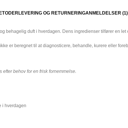
ETODER
LEVERING OG RETURNERING
ANMELDELSER (1)
risk og behagelig duft i hverdagen. Dens ingredienser tilfører en
ikke er beregnet til at diagnosticere, behandle, kurere eller for
s efter behov for en frisk fornemmelse.
e i hverdagen
Kosmet
KRO