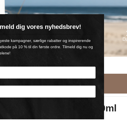
VE
ilmeld dig vores nyhedsbrev!
oll-on med 💙
D
 nyeste kampagner, særlige rabatter og inspirerende
atkode på 10 % til din første ordre. Tilmeld dig nu og
elene!
AGT Danmark
DANSKE PRODUKTER
af +500,-
FRA GAMBY, NORDFYN
Luft Igen 100ml
100ml