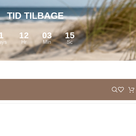
TID TILBAGE
1
12
03
14
ays
Hr
Min
Sc