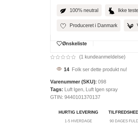
100% neutral
Ikke test
Produceret i Danmark
Ønskeliste
(
1
kundeanmeldelse)
14
Folk ser dette produkt nu!
Varenummer (SKU):
098
Tags:
Luft Igen
,
Luft Igen spray
JE TIL KROPPEN
GTIN:
9440101370137
HURTIG LEVERING
TILFREDSHE
1-5 HVERDAGE
90 DAGES FUL