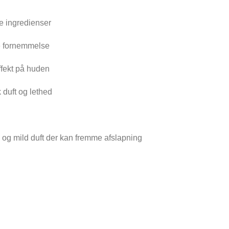
Se det
ge ingredienser
de fornemmelse
fekt på huden
k duft og lethed
 og mild duft der kan fremme afslapning