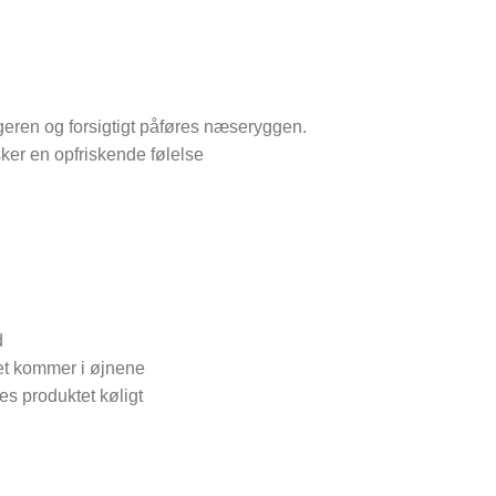
geren og forsigtigt påføres næseryggen.
ker en opfriskende følelse
d
et kommer i øjnene
es produktet køligt