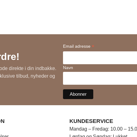
*
Email adresse
rdre!
Navn
ode direkte i din indbakke.
sklusive tilbud, nyheder og
ON
KUNDESERVICE
Mandag – Fredag: 10.00 – 15.
lser
Lørdag og Søndag: Lukket