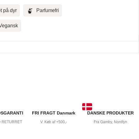
et på dyr
Parfumefri
Vegansk
DSGARANTI
FRI FRAGT Danmark
DANSKE PRODUKTER
D RETURRET
V. Køb af +500,-
Fra Gamby, Nordfyn