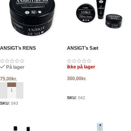
ANSIGT’s RENS
ANSIGT’s Sæt
ikke på lager
På lager
300,00
kr.
75,00
kr.
LÆS MERE
TILFØJ TIL KURV
SKU:
042
SKU:
043