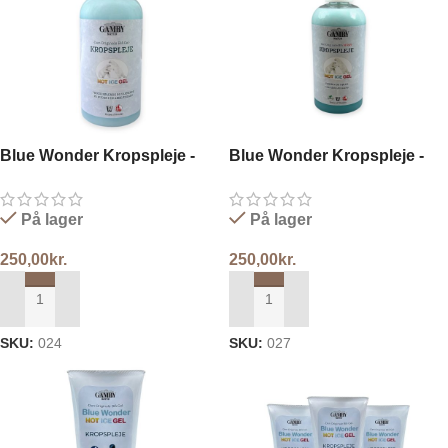
Blue Wonder Kropspleje -
Blue Wonder Kropspleje -
pumpe 250ml
Spray 250ml
På lager
På lager
250,00
kr.
250,00
kr.
TILFØJ TIL KURV
TILFØJ TIL KURV
SKU:
024
SKU:
027