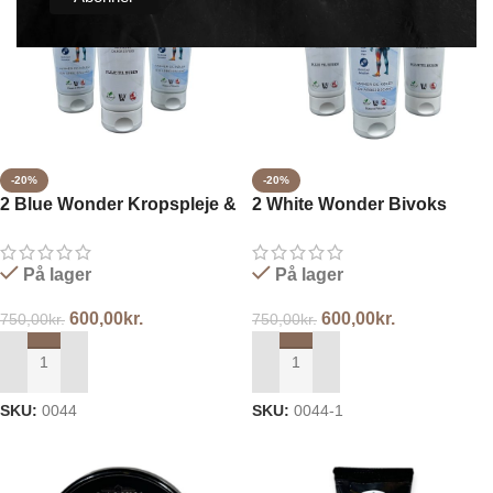
-20%
-20%
2 Blue Wonder Kropspleje &
2 White Wonder Bivoks
1 White Wonder Bivoks
Salve & 1 Blue Wonder
salve 3x250ml
Kropspleje 3x250ml
På lager
På lager
600,00
kr.
600,00
kr.
750,00
kr.
750,00
kr.
TILFØJ TIL KURV
TILFØJ TIL KURV
SKU:
0044
SKU:
0044-1