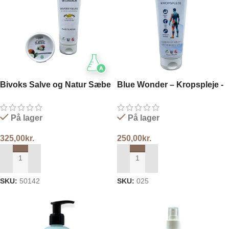
Bivoks Salve og Natur Sæbe
Blue Wonder – Kropspleje -
Tube 250ml
På lager
På lager
325,00
kr.
250,00
kr.
TILFØJ TIL KURV
TILFØJ TIL KURV
SKU:
50142
SKU:
025