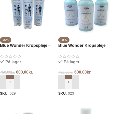
-20%
-20%
Blue Wonder Kropspleje -
Blue Wonder Kropspleje
Tube 3x250ml
pumpe 3X250ml
På lager
På lager
600,00
kr.
600,00
kr.
750,00
kr.
750,00
kr.
TILFØJ TIL KURV
TILFØJ TIL KURV
SKU:
029
SKU:
023