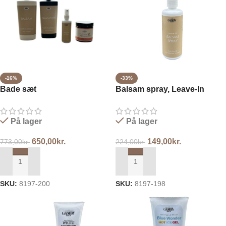
-16%
-33%
Bade sæt
Balsam spray, Leave-In
På lager
På lager
650,00
kr.
149,00
kr.
773,00
kr.
224,00
kr.
TILFØJ TIL KURV
TILFØJ TIL KURV
SKU:
8197-200
SKU:
8197-198