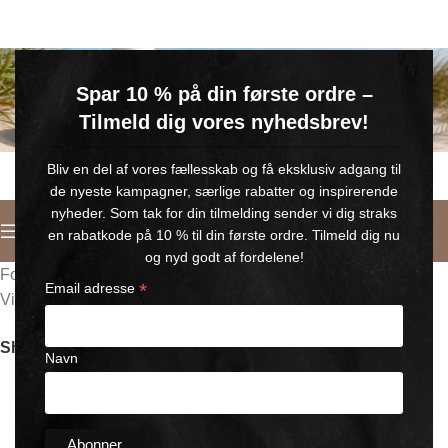
GRATIS SOMMERGAVE
Spar 10 % på din første ordre –
Køb for min. 600 kr.
– og få en GRATIS Blue Wonder Kropspleje Roll-on med 💙
Tilmeld dig vores nyhedsbrev!
🎁 Gælder til og med d. 9. august
Bliv en del af vores fællesskab og få eksklusiv adgang til
de nyeste kampagner, særlige rabatter og inspirerende
nyheder. Som tak for din tilmelding sender vi dig straks
Dansk
en rabatkode på 10 % til din første ordre. Tilmeld dig nu
og nyd godt af fordelene!
Forside
/
Product label
/
Ikke testet på dyr
*
Email adresse
Viser 1–18 af 70 resultater
Filters
Show
9
12
24
Navn