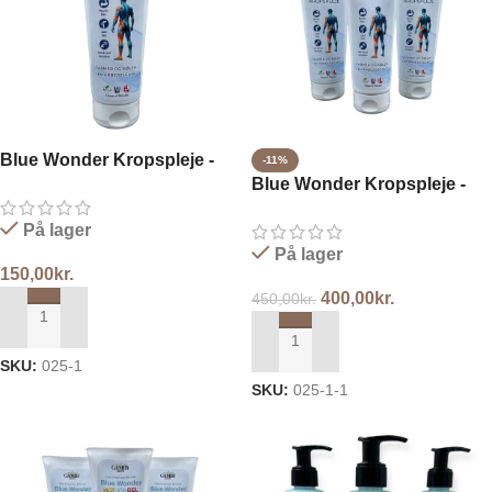
Blue Wonder Kropspleje -
-11%
Tube 100ml
Blue Wonder Kropspleje -
Tube 3x100ml
På lager
På lager
150,00
kr.
400,00
kr.
450,00
kr.
TILFØJ TIL KURV
TILFØJ TIL KURV
SKU:
025-1
SKU:
025-1-1