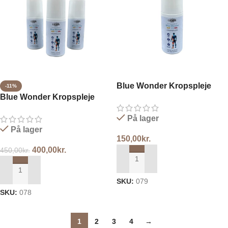
Blue Wonder Kropspleje
-11%
Blue Wonder Kropspleje
Roll-On 60ml
Roll-On 3x60ml
På lager
På lager
150,00
kr.
400,00
kr.
450,00
kr.
TILFØJ TIL KURV
TILFØJ TIL KURV
SKU:
079
SKU:
078
1
2
3
4
→