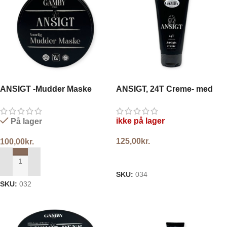
ANSIGT -Mudder Maske
ANSIGT, 24T Creme- med
Retinol
ikke på lager
På lager
125,00
kr.
100,00
kr.
LÆS MERE
TILFØJ TIL KURV
SKU:
034
SKU:
032