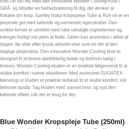
Roll-On (60 ml) med den innovative Wonder Cooling Klud i
GRÅ, og tilbyder en helhedsløsning til dig, der ønsker at
forkæle din krop. Gamby Natur Kropspleje Tube & Roll-on er en
plejende gel med kølende og varmende egenskaber. Den
unikke formel er udviklet med nøje udvalgte ingredienser og
trænger hurtigt ind uden at fedte. Gelen kan anvendes i løbet af
dagen, før eller efter fysisk aktivitet eller som en del af den
daglige plejerutine. Den innovative Wonder Cooling klud er
designet til at levere øjeblikkelig kulde og forbliver kølig i
timevis. Wonder Cooling-kluden er en praktisk følgesvend til at
skabe komfort i varme situationer. Med avanceret SUGATEX-
teknologi er kluden et praktisk redskab til at skabe komfort, når
behovet opstår. Tag kluden med, uanset hvor, og nyd den
kølende effekt, når der er brug for det.
Blue Wonder Kropspleje Tube (250ml)