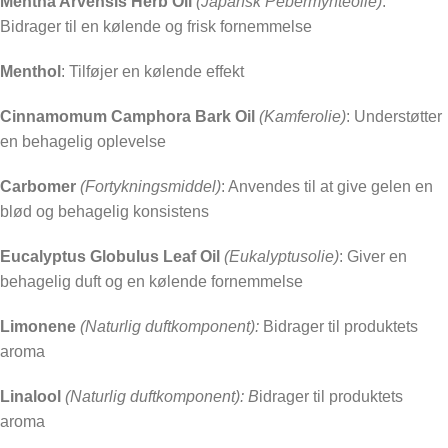
Mentha Arvensis Herb Oil
(Japansk Pebermynteolie)
:
Bidrager til en kølende og frisk fornemmelse
Menthol
: Tilføjer en kølende effekt
Cinnamomum Camphora Bark Oil
(Kamferolie)
: Understøtter
en behagelig oplevelse
Carbomer
(Fortykningsmiddel)
: Anvendes til at give gelen en
blød og behagelig konsistens
Eucalyptus Globulus Leaf Oil
(Eukalyptusolie)
: Giver en
behagelig duft og en kølende fornemmelse
Limonene
(Naturlig duftkomponent):
Bidrager til produktets
aroma
Linalool
(Naturlig duftkomponent): B
idrager til produktets
aroma