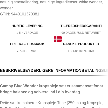
naturlig smertelindring
,
naturlige ingredienser
,
white wonder
,
wonder
GTIN:
9440101370381
HURTIG LEVERING
TILFREDSHEDSGARANTI
1-5 HVERDAGE
90 DAGES FULD RETURRET
FRI FRAGT Danmark
DANSKE PRODUKTER
V. Køb af +500,-
Fra Gamby, Nordfyn
BESKRIVELSE
YDERLIGERE INFORMATION
BETALINGSM
Gamby Blue Wonder kropspleje sæt er sammensat for at
bringe balance og velvære ind i din hverdag.
Dette sæt kombinerer Kropspleje Tube (250 ml) og Kropspleje