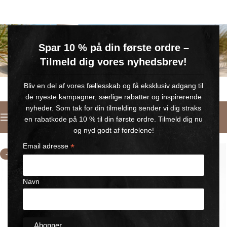
GRATIS SOMMERGAVE
Spar 10 % på din første ordre –
Køb for min. 600 kr.
– og få en GRATIS Blue Wonder Kropspleje Roll-on med 💙
Tilmeld dig vores nyhedsbrev!
🎁 Gælder til og med d. 9. august
Bliv en del af vores fællesskab og få eksklusiv adgang til
de nyeste kampagner, særlige rabatter og inspirerende
nyheder. Som tak for din tilmelding sender vi dig straks
Dansk
en rabatkode på 10 % til din første ordre. Tilmeld dig nu
Forside
/
Bestseller
og nyd godt af fordelene!
*
Email adresse
-8%
Navn