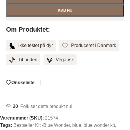
KØB NU
Om Produktet:
Ikke testet på dyr
Produceret i Danmark
Til huden
Vegansk
Ønskeliste
20
Folk ser dette produkt nu!
Varenummer (SKU):
21574
Tags:
Bestseller Kit -Blue Wonder
,
blue
,
blue wonder kit
,