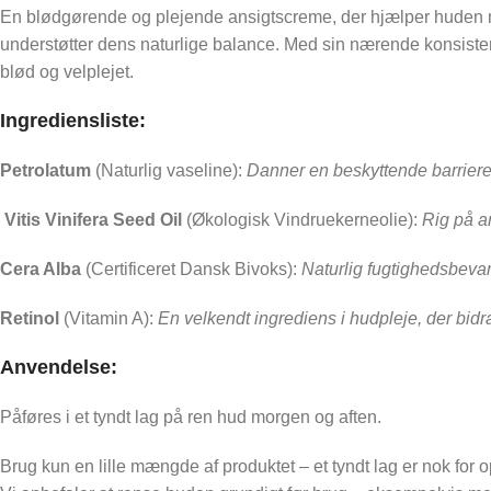
En blødgørende og plejende ansigtscreme, der hjælper huden m
understøtter dens naturlige balance. Med sin nærende konsistens
blød og velplejet.
Ingrediensliste:
Petrolatum
(Naturlig vaseline):
Danner en beskyttende barrier
Vitis Vinifera Seed Oil
(Økologisk Vindruekerneolie):
Rig på a
Cera Alba
(Certificeret Dansk Bivoks):
Naturlig fugtighedsbeva
Retinol
(Vitamin A):
En velkendt ingrediens i hudpleje, der bidra
Anvendelse:
Påføres i et tyndt lag på ren hud morgen og aften.
Brug kun en lille mængde af produktet – et tyndt lag er nok for o