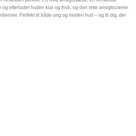
efterlader huden klar og frisk, og den lette ansigtscreme
redienser. Perfekt til både ung og moden hud – og til dig, der
isk produkt
PSPLEJE