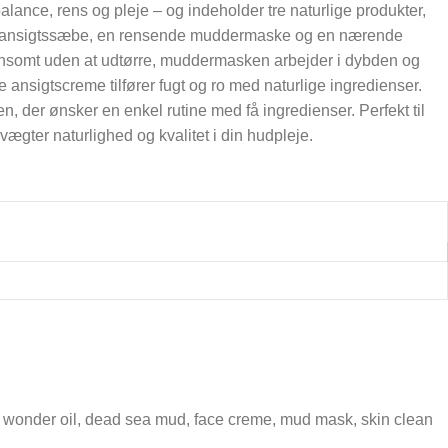
alance, rens og pleje – og indeholder tre naturlige produkter,
ld ansigtssæbe, en rensende muddermaske og en nærende
somt uden at udtørre, muddermasken arbejder i dybden og
te ansigtscreme tilfører fugt og ro med naturlige ingredienser.
den, der ønsker en enkel rutine med få ingredienser. Perfekt til
ægter naturlighed og kvalitet i din hudpleje.
 wonder oil
,
dead sea mud
,
face creme
,
mud mask
,
skin clean