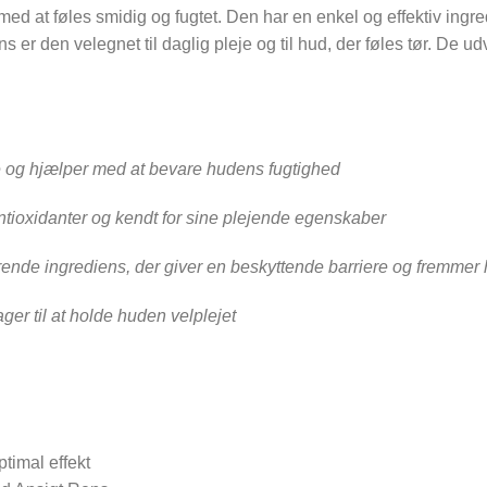
ed at føles smidig og fugtet. Den har en enkel og effektiv in
 er den velegnet til daglig pleje og til hud, der føles tør. De 
Se det
e og hjælper med at bevare hudens fugtighed
ntioxidanter og kendt for sine plejende egenskaber
rende ingrediens, der giver en beskyttende barriere og fremmer
ger til at holde huden velplejet
ptimal effekt