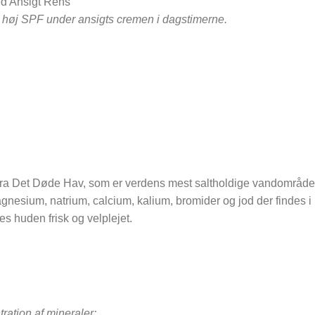
ed Ansigt Rens
 høj SPF under ansigts cremen i dagstimerne.
.
fra Det Døde Hav, som er verdens mest saltholdige vandområde 
agnesium, natrium, calcium, kalium, bromider og jod der findes
es huden frisk og velplejet.
ration af mineraler: