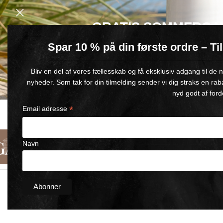
GRATIS SOMMERGA
Spar 10 % på din første ordre – T
Køb for min. 600 kr.
– og få en GRATIS Blue Wonder Kropspleje R
Bliv en del af vores fællesskab og få eksklusiv adgang til de
🎁 Gælder til og med d. 9. august
nyheder. Som tak for din tilmelding sender vi dig straks en rab
nyd godt af ford
*
Email adresse
HURTIG LEVERING
TILFREDSHEDSGARANTI
FRI FR
1-5 HVERDAGE
90 DAGES FULD RETURRET
V. Køb 
Navn
Dansk
Kategorier
Om Os
Kontakt
Forside
/
Set of BLACK WONDER
/
ANSIGT’s Sæt