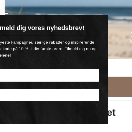
VE
ilmeld dig vores nyhedsbrev!
oll-on med 💙
D
 nyeste kampagner, særlige rabatter og inspirerende
atkode på 10 % til din første ordre. Tilmeld dig nu og
elene!
AGT Danmark
DANSKE PRODUKTER
af +500,-
FRA GAMBY, NORDFYN
ANSIGT’s Sæt
Består af 3 unikke produkter.