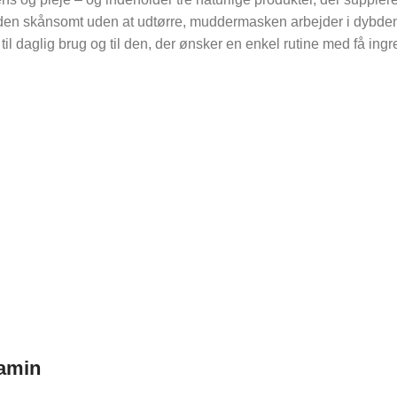
skånsomt uden at udtørre, muddermasken arbejder i dybden og 
 til daglig brug og til den, der ønsker en enkel rutine med få ing
tamin
Kosmet
KRO