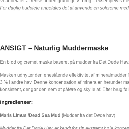
Vi anbefaler at rense huden grundigt før brug – eksempelvis m
For daglig hudpleje anbefales det at anvende en solcreme med
ANSIGT – Naturlig Muddermaske
En blød og cremet maske baseret på mudder fra Det Døde Hav
Masken udnytter den enestående effektivitet af mineralmudder 
3 % i andre hav. Denne koncentration af mineraler, herunder m
konsistent, der gør den nem at påføre og skylle af. Efter brug føl
Ingredienser:
Maris Limus /Dead Sea Mud (
Mudder fra det Døde hav)
Mudder fra Det Døde Hav, er kendt for sin ekstremt høje koncent