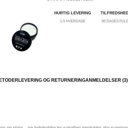
HURTIG LEVERING
TILFREDSHE
1-5 HVERDAGE
90 DAGES FUL
ETODER
LEVERING OG RETURNERING
ANMELDELSER (3)
JE TIL KROPPEN
ens og pleje – og indeholder tre naturlige produkter, der suppl