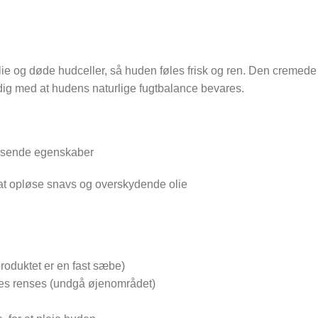
ie og døde hudceller, så huden føles frisk og ren. Den cremede 
dig med at hudens naturlige fugtbalance bevares.
ensende egenskaber
at opløse snavs og overskydende olie
produktet er en fast sæbe)
skes renses (undgå øjenområdet)