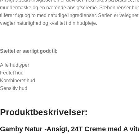
Støtte til en afslappet hverdag
muddermaske og en nærende ansigtscreme. Sæben renser huden 
tilfører fugt og ro med naturlige ingredienser. Serien er velegnet
Behagelig følelse i benene
vægter naturlighed og kvalitet i din hudpleje.
Komfortabel opfriskning
Nydelse efter fysisk aktivitet
Sættet er særligt godt til:
Alle hudtyper
Fedtet hud
Kombineret hud
Sensitiv hud
Produktbeskrivelser:
Gamby Natur -Ansigt, 24T Creme med A vi