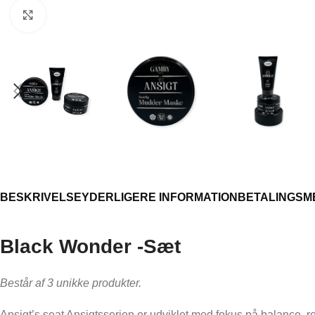
Click to enlarge
BESKRIVELSE
YDERLIGERE INFORMATION
BETALINGSM
FORFRISKENDE OG BEROLIGENDE PLE
Beroligende fornemmelse
Black Wonder -Sæt
Afslapning og velvære
Består af 3 unikke produkter.
Velvære for aktive muskler
Behagelig oplevelse ved ubehag
Ansigt’s seat Ansigtsserien er udviklet med fokus på balance, r