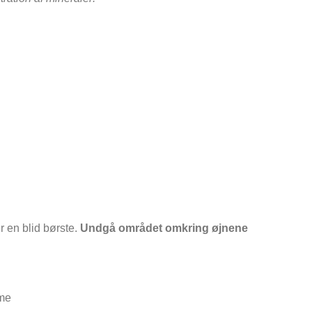
r en blid børste.
Undgå området omkring øjnene
eme