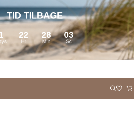
TID TILBAGE
1
22
28
02
ays
Hr
Min
Sc