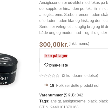
Ansigtsserien er udviklet med fokus på b
der supplerer hinanden perfekt: En mi
ansigtscreme. Sæben renser huden skån
efterlader huden klar og frisk, og den let
Serien er velegnet til daglig brug og til 
både ung og moden hud – og til dig, der v
300,00
kr.
(Inkl. moms)
ikke på lager
Ønskeliste
(
3
kundeanmeldelse)
19
Folk ser dette produkt nu!
Varenummer (SKU):
042
Tags:
ansigt
,
ansigtscreme
,
black
,
black
GTIN:
9440101370168