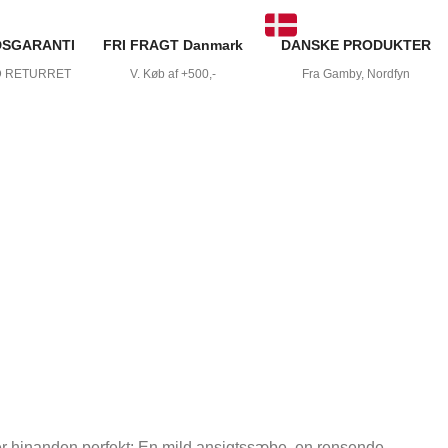
DSGARANTI
FRI FRAGT Danmark
DANSKE PRODUKTER
D RETURRET
V. Køb af +500,-
Fra Gamby, Nordfyn
erer hinanden perfekt: En mild ansigtssæbe, en rensende