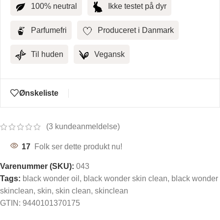
100% neutral
Ikke testet på dyr
Parfumefri
Produceret i Danmark
Til huden
Vegansk
Ønskeliste
(
3
kundeanmeldelse)
17
Folk ser dette produkt nu!
Varenummer (SKU):
043
Tags:
black wonder oil
,
black wonder skin clean
,
black wonder
skinclean
,
skin
,
skin clean
,
skinclean
GTIN:
9440101370175