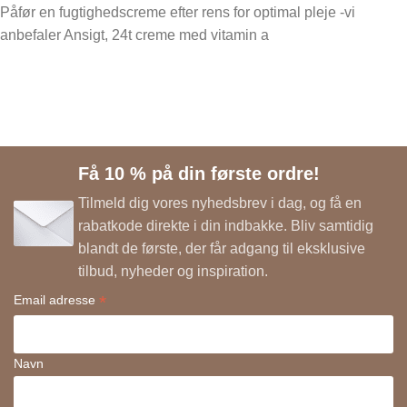
Påfør en fugtighedscreme efter rens for optimal pleje -vi
anbefaler Ansigt, 24t creme med vitamin a
Få 10 % på din første ordre!
Tilmeld dig vores nyhedsbrev i dag, og få en
rabatkode direkte i din indbakke. Bliv samtidig
blandt de første, der får adgang til eksklusive
tilbud, nyheder og inspiration.
*
Email adresse
Navn