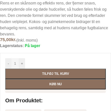
Rens er en skånsom og effektiv rens, der fjerner snavs,
overskydende olie og døde hudceller, så huden føles frisk og
ren. Den cremede formel skummer let ved brug og efterlader
huden velplejet. Kokos- og palmekerneolie bidrager til en
behagelig rens, samtidig med at hudens naturlige fugtbalance
bevares.
75,00
kr.
(Inkl. moms)
Lagerstatus:
På lager
-
+
TILFØJ TIL KURV
KØB NU
Om Produktet: