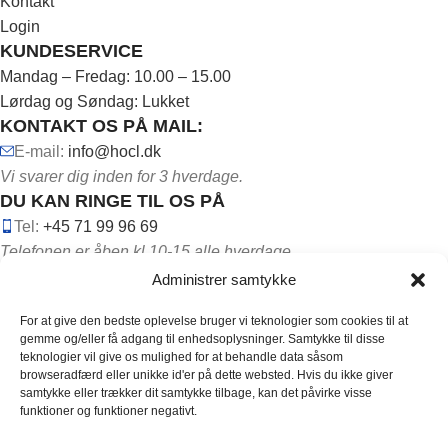
Kontakt
Login
KUNDESERVICE
Mandag – Fredag: 10.00 – 15.00
Lørdag og Søndag: Lukket
KONTAKT OS PÅ MAIL:
E-mail:
info@hocl.dk
Vi svarer dig inden for 3 hverdage.
DU KAN RINGE TIL OS PÅ
Tel:
+45 71 99 96 69
Telefonen er åben kl.10-15 alle hverdage.
Administrer samtykke
For at give den bedste oplevelse bruger vi teknologier som cookies til at
gemme og/eller få adgang til enhedsoplysninger. Samtykke til disse
teknologier vil give os mulighed for at behandle data såsom
browseradfærd eller unikke id'er på dette websted. Hvis du ikke giver
FØLG OS PÅ DE SOCIALE MEDIER:
samtykke eller trækker dit samtykke tilbage, kan det påvirke visse
funktioner og funktioner negativt.