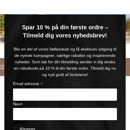
GRATIS SOMMERGAVE
Spar 10 % på din første ordre –
Køb for min. 600 kr.
– og få en GRATIS Blue Wonder Kropspleje Roll-on med 💙
Tilmeld dig vores nyhedsbrev!
🎁 Gælder til og med d. 9. august
Bliv en del af vores fællesskab og få eksklusiv adgang til
de nyeste kampagner, særlige rabatter og inspirerende
nyheder. Som tak for din tilmelding sender vi dig straks
Dansk
en rabatkode på 10 % til din første ordre. Tilmeld dig nu
Forside
/
Set of BLACK WONDER
og nyd godt af fordelene!
*
Email adresse
Navn