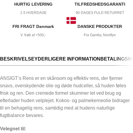
HURTIG LEVERING
TILFREDSHEDSGARANTI
1-5 HVERDAGE
90 DAGES FULD RETURRET
FRI FRAGT Danmark
DANSKE PRODUKTER
V. Køb af +500,-
Fra Gamby, Nordfyn
BESKRIVELSE
YDERLIGERE INFORMATION
BETALINGSM
ANSIGT’s Rens er en skånsom og effektiv rens, der fjerner
snavs, overskydende olie og døde hudceller, så huden føles
frisk og ren. Den cremede formel skummer let ved brug og
efterlader huden velplejet. Kokos- og palmekerneolie bidrager
til en behagelig rens, samtidig med at hudens naturlige
fugtbalance bevares.
Velegnet til: