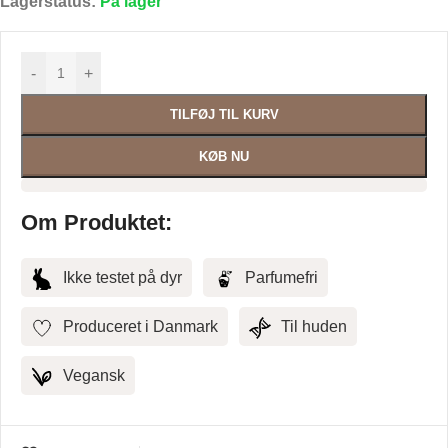
Lagerstatus:
På lager
-
+
TILFØJ TIL KURV
KØB NU
Om Produktet:
Ikke testet på dyr
Parfumefri
Produceret i Danmark
Til huden
Vegansk