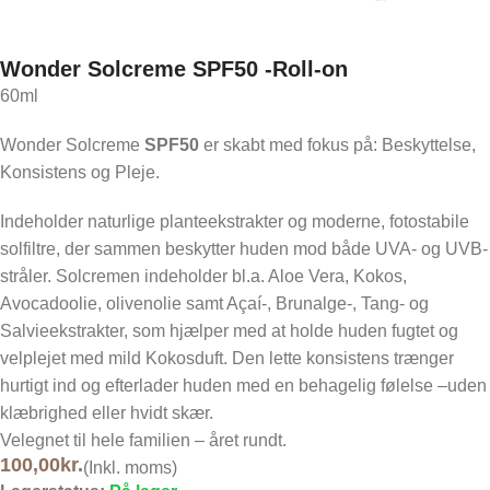
Wonder Solcreme SPF50 -Roll-on
60ml
Wonder Solcreme
SPF50
er skabt med fokus på: Beskyttelse,
Konsistens og Pleje.
Indeholder naturlige planteekstrakter og moderne, fotostabile
solfiltre, der sammen beskytter huden mod både UVA- og UVB-
stråler. Solcremen indeholder bl.a. Aloe Vera, Kokos,
Avocadoolie, olivenolie samt Açaí-, Brunalge-, Tang- og
Salvieekstrakter, som hjælper med at holde huden fugtet og
velplejet med mild Kokosduft. Den lette konsistens trænger
hurtigt ind og efterlader huden med en behagelig følelse –uden
klæbrighed eller hvidt skær.
Velegnet til hele familien – året rundt.
100,00
kr.
(Inkl. moms)