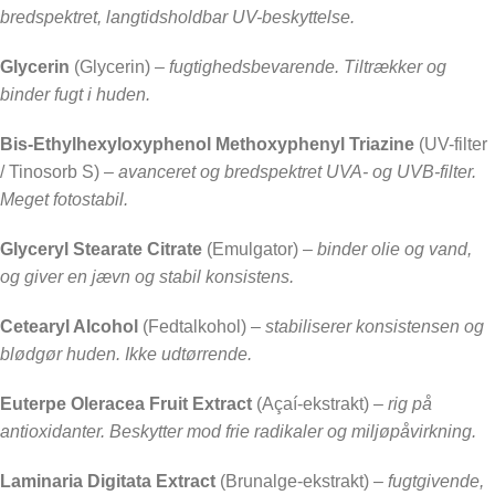
bredspektret, langtidsholdbar UV-beskyttelse.
Glycerin
(Glycerin) –
fugtighedsbevarende. Tiltrækker og
binder fugt i huden.
Bis-Ethylhexyloxyphenol Methoxyphenyl Triazine
(UV-filter
/ Tinosorb S) –
avanceret og bredspektret UVA- og UVB-filter.
Meget fotostabil.
Glyceryl Stearate Citrate
(Emulgator) –
binder olie og vand,
og giver en jævn og stabil konsistens.
Cetearyl Alcohol
(Fedtalkohol) –
stabiliserer konsistensen og
blødgør huden. Ikke udtørrende.
Euterpe Oleracea Fruit Extract
(Açaí-ekstrakt) –
rig på
antioxidanter. Beskytter mod frie radikaler og miljøpåvirkning.
Laminaria Digitata Extract
(Brunalge-ekstrakt) –
fugtgivende,