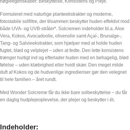
nøgleegenskaber: Beskyttelse, Konsistens og Pleje.
Formuleret med naturlige planteekstrakter og moderne,
fotostabile solfiltre, der tilsammen beskytter huden effektivt mod
både UVA- og UVB-stråler*. Solcremen indeholder bl.a. Aloe
Vera, Kokos, Avocadoolie, olivenolie samt Açaí-, Brunalge-,
Tang- og Salvieekstrakter, som hjælper med at holde huden
fugtet, blød og velplejet – uden at fedte. Den lette konsistens
trænger hurtigt ind og efterlader huden med en behagelig, blød
følelse – uden klæbrighed eller hvidt skær. Den meget milde
duft af Kokos og de hudvenlige ingredienser gør den velegnet
til hele familien – året rundt.
Med Wonder Solcreme får du ikke bare solbeskyttelse – du får
en daglig hudplejeoplevelse, der plejer og beskytter i ét.
Indeholder: