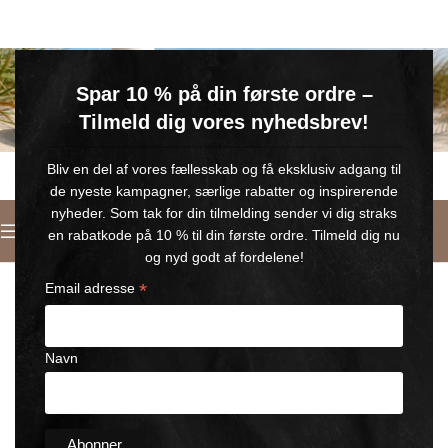
GRATIS SOMMERGAVE
Spar 10 % på din første ordre –
Køb for min. 600 kr.
– og få en GRATIS Blue Wonder Kropspleje Roll-on med 💙
Tilmeld dig vores nyhedsbrev!
🎁 Gælder til og med d. 9. august
Bliv en del af vores fællesskab og få eksklusiv adgang til
de nyeste kampagner, særlige rabatter og inspirerende
nyheder. Som tak for din tilmelding sender vi dig straks
Dansk
en rabatkode på 10 % til din første ordre. Tilmeld dig nu
Forside
/
Wonder SUN
og nyd godt af fordelene!
*
Email adresse
Navn