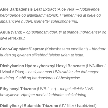
Aloe Barbadensis Leaf Extract
(Aloe vera) –
fugtgivende,
beroligende og antiinflammatorisk. Hjælper med at pleje og
afbalancere huden, især efter soleksponering.
Aqua
(Vand) –
opløsningsmiddel, til at blande ingredienser og
give let tekstur.
Coco-Caprylate/Caprate
(Kokosbaseret emollient) –
blødgør
huden og giver en silkeblød følelse uden at fedte.
Diethylamino Hydroxybenzoyl Hexyl Benzoate
(UVA-filter /
Uvinul A Plus)
– beskytter mod UVA-stråler, der forårsager
ældning. Stabil og bredspektret UV-beskyttelse.
Ethylhexyl Triazone
(UVB-filter) –
meget effektiv UVB-
beskyttelse. Hjælper med at forhindre solskoldning.
Diethylhexyl Butamido Triazone
(UV-filter / Iscotrizinol)
–