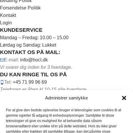
Betaling Politik
Forsendelse Politik
Kontakt
Login
KUNDESERVICE
Mandag – Fredag: 10.00 – 15.00
Lørdag og Søndag: Lukket
KONTAKT OS PÅ MAIL:
E-mail:
info@hocl.dk
Vi svarer dig inden for 3 hverdage.
DU KAN RINGE TIL OS PÅ
Tel:
+45 71 99 96 69
Telefonen er åben kl.10-15 alle hverdage.
Administrer samtykke
For at give den bedste oplevelse bruger vi teknologier som cookies til at
gemme og/eller få adgang til enhedsoplysninger. Samtykke til disse
teknologier vil give os mulighed for at behandle data såsom
browseradfærd eller unikke id'er på dette websted. Hvis du ikke giver
FØLG OS PÅ DE SOCIALE MEDIER:
samtykke eller trækker dit samtykke tilbage, kan det påvirke visse