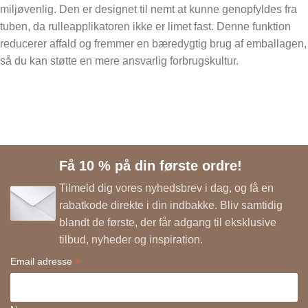
miljøvenlig. Den er designet til nemt at kunne genopfyldes fra
tuben, da rulleapplikatoren ikke er limet fast. Denne funktion
reducerer affald og fremmer en bæredygtig brug af emballagen,
så du kan støtte en mere ansvarlig forbrugskultur.
Få 10 % på din første ordre!
Tilmeld dig vores nyhedsbrev i dag, og få en
rabatkode direkte i din indbakke. Bliv samtidig
blandt de første, der får adgang til eksklusive
tilbud, nyheder og inspiration.
*
Email adresse