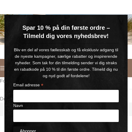
GRATIS SOMMERGAVE
Spar 10 % på din første ordre –
Køb for min. 600 kr.
– og få en GRATIS Blue Wonder Kropspleje Roll-on med 💙
Tilmeld dig vores nyhedsbrev!
🎁 Gælder til og med d. 9. august
Bliv en del af vores fællesskab og få eksklusiv adgang til
de nyeste kampagner, særlige rabatter og inspirerende
nyheder. Som tak for din tilmelding sender vi dig straks
Dansk
en rabatkode på 10 % til din første ordre. Tilmeld dig nu
og nyd godt af fordelene!
Forside
/
Wo - Mens Archives
*
Email adresse
Der blev ikke fundet nogle varer, der matcher dit valg.
Navn