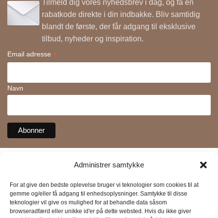
Tilmeld dig vores nyhedsbrev i dag, og få en
rabatkode direkte i din indbakke. Bliv samtidig
blandt de første, der får adgang til eksklusive
tilbud, nyheder og inspiration.
*
Email adresse
Navn
Administrer samtykke
VIRKSOMHEDSOPLYSNINGER
House of Wonder
For at give den bedste oplevelse bruger vi teknologier som cookies til at
gemme og/eller få adgang til enhedsoplysninger. Samtykke til disse
By Wonder Ltd:
teknologier vil give os mulighed for at behandle data såsom
20 Wenlock Road, London,
browseradfærd eller unikke id'er på dette websted. Hvis du ikke giver