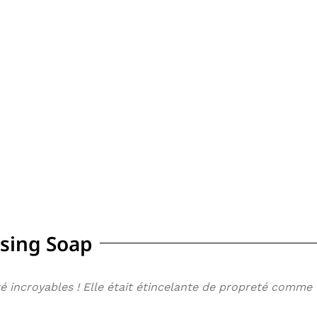
nsing Soap
té incroyables ! Elle était étincelante de propreté comme