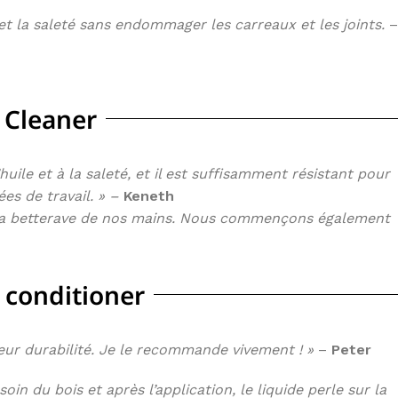
duit cosmétique
et la saleté sans endommager les carreaux et les joints.
–
EL DE CONFORT
 le site
 Cleaner
uile et à la saleté, et il est suffisamment résistant pour
es de travail. » –
Keneth
 de la betterave de nos mains. Nous commençons également
 conditioner
leur durabilité. Je le recommande vivement ! »
–
Peter
n du bois et après l’application, le liquide perle sur la