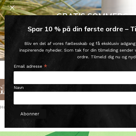
GRATIS SOMMERGA
Spar 10 % på din første ordre – T
Køb for min. 600 kr.
– og få en GRATIS Blue Wonder Kropspleje 
Bliv en del af vores fællesskab og få eksklusiv adgang
🎁 Gælder til og med d. 9. augu
inspirerende nyheder. Som tak for din tilmelding sender v
ordre. Tilmeld dig nu og nyd
SATISFACTION GARANTIE
*
Email adresse
LIVRAISON RAPIDE
GARANTIE DE REMBOURSE
1-5 JOURS OUVRABLES
JOURS
Navn
Français
Catégories
À Propos De Nous
Conta
Home
/
Clean Wonder-HOCL