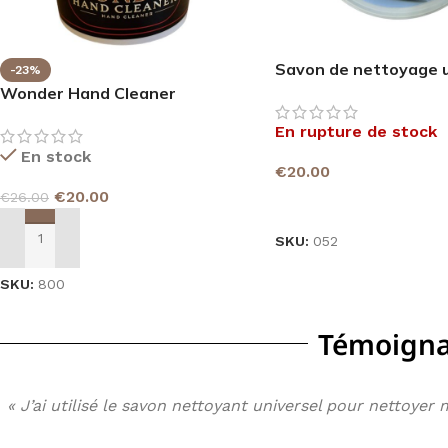
Bien-être pour les muscles actif
Une expérience confortable dans
Savon de nettoyage u
-23%
Wonder Hand Cleaner
Un soutien pour une vie quotidi
(Nettoyant pour les mains)
En rupture de stock
Sensation agréable dans les ja
En stock
Rafraîchissement confortable
€
20.00
€
20.00
€
26.00
Plaisir après l'activité physique
LIRE LA SUITE
SKU:
052
AJOUTER AU PANIER
SKU:
800
Témoignag
« J’ai utilisé le savon nettoyant universel pour nettoye