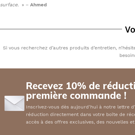
surface.
» –
Ahmed
Vo
Si vous recherchez d’autres produits d’entretien, n’hés
besoin
Recevez 10% de réducti
première commande !
Inscrivez-vous dès aujourd'hui à notre lettre 
réduction directement dans votre boîte de réc
accès à des offres exclusives, des nouvelles et 