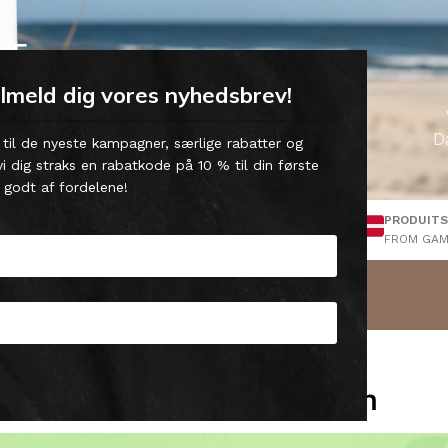
VE
ilmeld dig vores nyhedsbrev!
Roll-on med 💙
D
 til de nyeste kampagner, særlige rabatter og
st
i dig straks en rabatkode på 10 % til din første
 godt af fordelene!
LIVRAISON GRATUITE Danemark
PRODUITS
MENT DE 90
V. Achat de +500,-
FROM GAM
ctez
Nettoyage et entretien