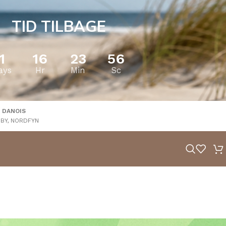
TID TILBAGE
1
16
23
55
ays
Hr
Min
Sc
 DANOIS
BY, NORDFYN