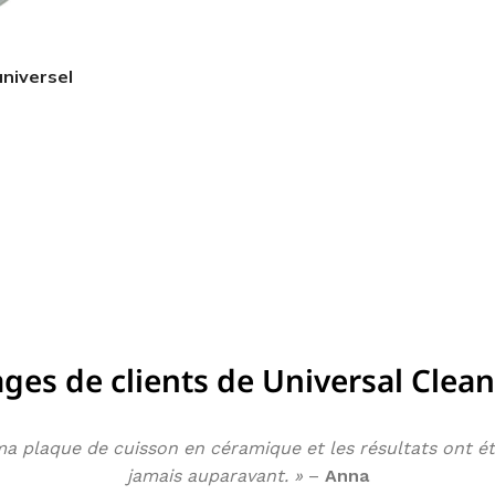
s
 l'inconfort
niversel
enne détendue
mbes
es de clients de Universal Clea
r ma plaque de cuisson en céramique et les résultats ont é
jamais auparavant. »
–
Anna