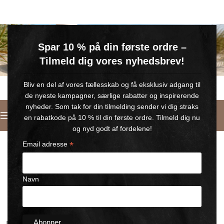
GRATIS SOMMERGAVE
Spar 10 % på din første ordre –
Køb for min. 600 kr.
– og få en GRATIS Blue Wonder Kropspleje Roll-on med 💙
Tilmeld dig vores nyhedsbrev!
🎁 Gælder til og med d. 9. august
Bliv en del af vores fællesskab og få eksklusiv adgang til
de nyeste kampagner, særlige rabatter og inspirerende
nyheder. Som tak for din tilmelding sender vi dig straks
Français
en rabatkode på 10 % til din første ordre. Tilmeld dig nu
og nyd godt af fordelene!
*
Email adresse
Navn
Cette liste de souhaits est vide.
Du har endnu ingen produkter på ønskelisten.