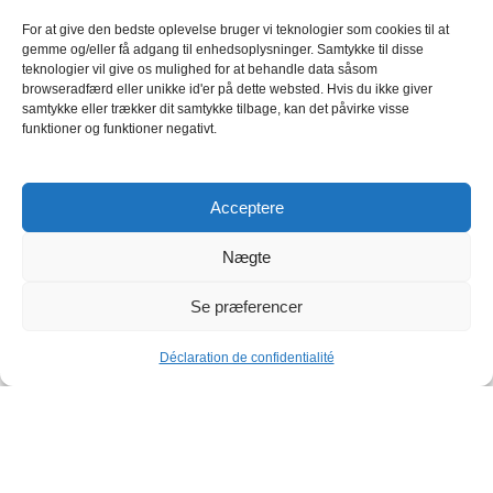
INFORMATIONS SUR L'ENTREPRISE
Bywonder LTD
For at give den bedste oplevelse bruger vi teknologier som cookies til at
gemme og/eller få adgang til enhedsoplysninger. Samtykke til disse
CVR : 43677934
teknologier vil give os mulighed for at behandle data såsom
Farsbøllevej 12 -Gamby, ,
browseradfærd eller unikke id'er på dette websted. Hvis du ikke giver
5474 Søndersø, Danemark
samtykke eller trækker dit samtykke tilbage, kan det påvirke visse
funktioner og funktioner negativt.
Vous pouvez également vous rendre à notre bureau pendant
les heures d'ouverture après avoir pris rendez-vous avec le
service clientèle par téléphone ou par courrier électronique :
Acceptere
INFORMATION
A propos de nous
Nægte
Conditions d'utilisation
Droit de rétractation
Se præferencer
Politique de retour et de remboursement
Politique de confidentialité
Déclaration de confidentialité
Liste de souhaits
Menu
Panier
Politique de paiement
Politique d'expédition
Contactez nous
SERVICE À LA CLIENTÈLE