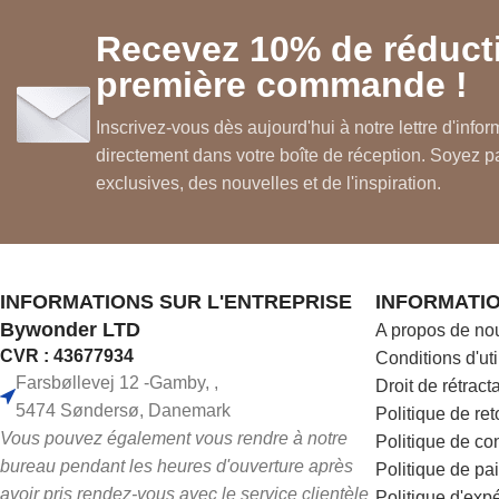
Bien-être pour les muscles actifs
Recevez 10% de réducti
Une expérience confortable dans l'i
première commande !
Un soutien pour une vie quotidien
Sensation agréable dans les jambe
Inscrivez-vous dès aujourd'hui à notre lettre d'info
directement dans votre boîte de réception. Soyez pa
Rafraîchissement confortable
exclusives, des nouvelles et de l'inspiration.
Plaisir après l'activité physique
INFORMATIONS SUR L'ENTREPRISE
INFORMATI
Bywonder LTD
A propos de no
CVR : 43677934
Conditions d'uti
Farsbøllevej 12 -Gamby, ,
Droit de rétract
5474 Søndersø, Danemark
Politique de re
Vous pouvez également vous rendre à notre
Politique de con
bureau pendant les heures d'ouverture après
Politique de p
avoir pris rendez-vous avec le service clientèle
Politique d'exp