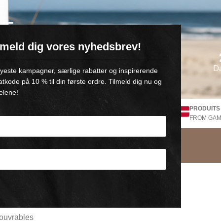
VE
ilmeld dig vores nyhedsbrev!
oll-on med 💙
D
 nyeste kampagner, særlige rabatter og inspirerende
atkode på 10 % til din første ordre. Tilmeld dig nu og
elene!
LIVRAISON GRATUITE Danemark
PRODUITS
MENT DE 90
V. Achat de +500,-
FROM GAM
z
 ouvrables