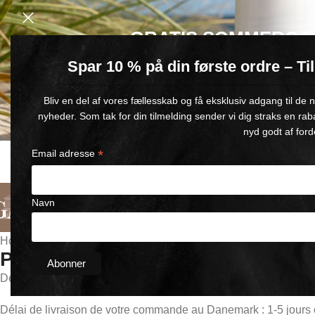
GRATIS SOMMERGA
Spar 10 % på din første ordre – T
Køb for min. 600 kr.
– og få en GRATIS Blue Wonder Kropspleje R
Bliv en del af vores fællesskab og få eksklusiv adgang til de
🎁 Gælder til og med d. 9. august
nyheder. Som tak for din tilmelding sender vi dig straks en rab
nyd godt af ford
SATISFACTION GARANTIE
*
Email adresse
LIVRAISON RAPIDE
GARANTIE DE REMBOURSE
1-5 JOURS OUVRABLES
JOURS
Navn
Français
Catégories
À Propos De Nous
Contacte
Home
/
Politique d’expédition
Politique d'expédition
Délai de traitement : 1-3
jours ouvrables
Délai de livraison de votre commande au Danemark : 1-5 jours