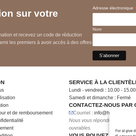
Adresse électronique
on sur votre
nconfort
ne détendue
Nom
s
rmation et recevez un code de réduction
rmi les premiers à avoir accès à des offres
ON
SERVICE À LA CLIENTÈL
us
Lundi - vendredi : 10.00 - 15.00
lisation
Samedi et dimanche : Fermé
CONTACTEZ-NOUS PAR C
ation
tour et de remboursement
Courriel :
info@hocl.dk
fidentialité
Nous vous répondrons dans les
aiement
ouvrables.
For at give 
VOUS POUVEZ NOUS AP
édition
Prod