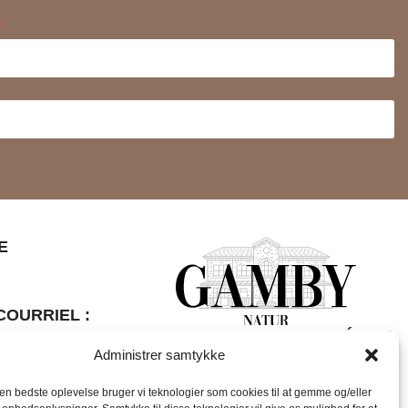
*
E
OURRIEL :
SUIVEZ-NOUS SUR LES MÉDIAS
Administrer samtykke
SOCIAUX :
 3 jours
den bedste oplevelse bruger vi teknologier som cookies til at gemme og/eller
PELER AU
uit cosmétique