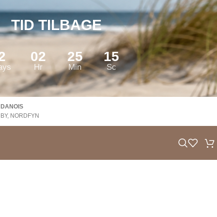
TID TILBAGE
2
02
25
15
ays
Hr
Min
Sc
 DANOIS
BY, NORDFYN