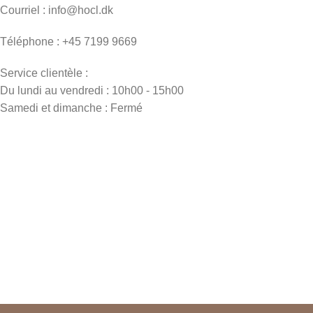
Courriel : info@hocl.dk
Téléphone : +45 7199 9669
Service clientèle :
Du lundi au vendredi : 10h00 - 15h00
Samedi et dimanche : Fermé
SOINS RAFRAÎCHISSANTS ET A
Sensation d'apaisement
Détente et bien-être