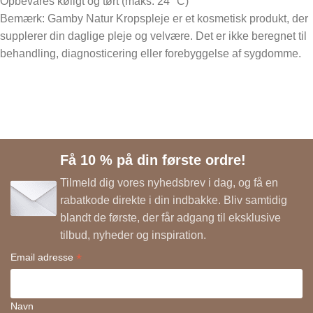
Opbevares køligt og tørt (maks. 24 °C)
Bemærk: Gamby Natur Kropspleje er et kosmetisk produkt, der
supplerer din daglige pleje og velvære. Det er ikke beregnet til
behandling, diagnosticering eller forebyggelse af sygdomme.
Få 10 % på din første ordre!
Tilmeld dig vores nyhedsbrev i dag, og få en
rabatkode direkte i din indbakke. Bliv samtidig
blandt de første, der får adgang til eksklusive
tilbud, nyheder og inspiration.
*
Email adresse
Navn