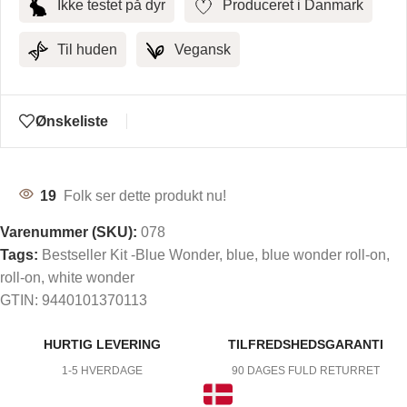
Ikke testet på dyr
Produceret i Danmark
Til huden
Vegansk
Ønskeliste
19
Folk ser dette produkt nu!
Varenummer (SKU):
078
Tags:
Bestseller Kit -Blue Wonder
,
blue
,
blue wonder roll-on
,
roll-on
,
white wonder
GTIN:
9440101370113
HURTIG LEVERING
TILFREDSHEDSGARANTI
1-5 HVERDAGE
90 DAGES FULD RETURRET