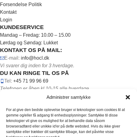
Forsendelse Politik
Kontakt
Login
KUNDESERVICE
Mandag – Fredag: 10.00 – 15.00
Lørdag og Søndag: Lukket
KONTAKT OS PÅ MAIL:
E-mail:
info@hocl.dk
Vi svarer dig inden for 3 hverdage.
DU KAN RINGE TIL OS PÅ
Tel:
+45 71 99 96 69
Telefonen er åben kl.10-15 alle hverdage.
Administrer samtykke
For at give den bedste oplevelse bruger vi teknologier som cookies til at
gemme og/eller få adgang til enhedsoplysninger. Samtykke til disse
teknologier vil give os mulighed for at behandle data såsom
browseradfærd eller unikke id'er på dette websted. Hvis du ikke giver
FØLG OS PÅ DE SOCIALE MEDIER:
samtykke eller trækker dit samtykke tilbage, kan det påvirke visse