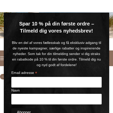
GRATIS SOMMERGAVE
Spar 10 % på din første ordre –
Køb for min. 600 kr.
– og få en GRATIS Blue Wonder Kropspleje Roll-on med 💙
Tilmeld dig vores nyhedsbrev!
🎁 Gælder til og med d. 9. august
Bliv en del af vores fællesskab og få eksklusiv adgang til
de nyeste kampagner, særlige rabatter og inspirerende
nyheder. Som tak for din tilmelding sender vi dig straks
Dansk
en rabatkode på 10 % til din første ordre. Tilmeld dig nu
Forside
/
Blue Wonder Kropspleje!
og nyd godt af fordelene!
*
Email adresse
-11%
Navn