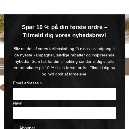
GRATIS SOMMERGAVE
Spar 10 % på din første ordre –
Køb for min. 600 kr.
– og få en GRATIS Blue Wonder Kropspleje Roll-on med 💙
Tilmeld dig vores nyhedsbrev!
🎁 Gælder til og med d. 9. august
Bliv en del af vores fællesskab og få eksklusiv adgang til
de nyeste kampagner, særlige rabatter og inspirerende
nyheder. Som tak for din tilmelding sender vi dig straks
Français
en rabatkode på 10 % til din første ordre. Tilmeld dig nu
Accueil
/
Magnesium
og nyd godt af fordelene!
*
Email adresse
-8%
Navn